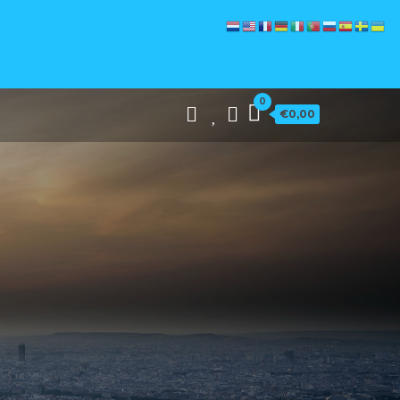
0
€0,00