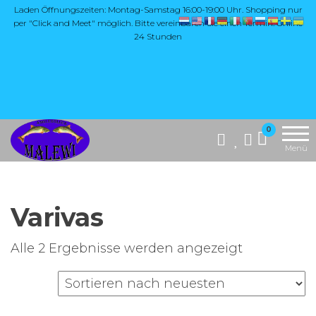
Zum
Laden Öffnungszeiten: Montag-Samstag 16:00-19:00 Uhr. Shopping nur
per "Click and Meet" möglich. Bitte vereinbaren Sie einen Termin. Online
Inhalt
24 Stunden
springen
Die Website
MALEWI
0
"Malewi Shop"
Anglerglück
Menü
bietet eine breite
Auswahl an
Angelzubehör,
insbesondere
Varivas
hochwertige
Produkte aus
Japan, wie Yarie,
Nach
Alle 2 Ergebnisse werden angezeigt
Antem Dohna,
Aktualität
Mukai und Soorex
Pro Softbaits.
sortiert
Zusätzlich
umfasst das