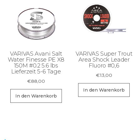
Sortiment Ruten,
Rollen und
Schnüre sowie
Zubehör für das
Brandungsangeln.
VARIVAS Avani Salt
VARIVAS Super Trout
Water Finesse PE X8
Area Shock Leader
150M #0.2 5.6 lbs
Fluoro #0,6
Lieferzeit 5-6 Tage
€
13,00
€
88,00
In den Warenkorb
In den Warenkorb