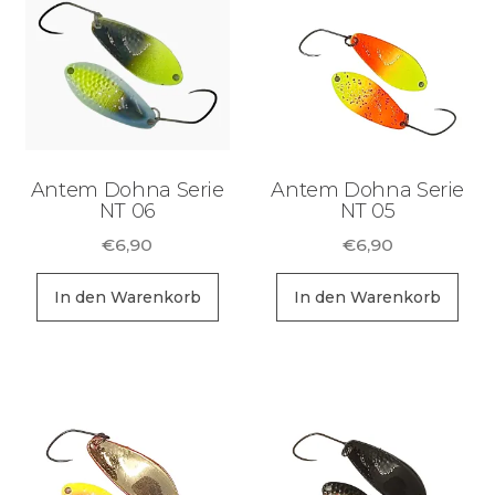
Sortiment Ruten,
Rollen und
Schnüre sowie
Zubehör für das
Brandungsangeln.
Antem Dohna Serie
Antem Dohna Serie
NT 06
NT 05
€
6,90
€
6,90
In den Warenkorb
In den Warenkorb