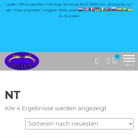
Zum
Laden Öffnungszeiten: Montag-Samstag 16:00-19:00 Uhr. Shopping nur
per "Click and Meet" möglich. Bitte vereinbaren Sie einen Termin. Online
Inhalt
24 Stunden
springen
Die Website
MALEWI
0
"Malewi Shop"
Anglerglück
Menü
bietet eine breite
Auswahl an
Angelzubehör,
insbesondere
NT
hochwertige
Produkte aus
Japan, wie Yarie,
Nach
Alle 4 Ergebnisse werden angezeigt
Antem Dohna,
Aktualität
Mukai und Soorex
Pro Softbaits.
sortiert
Zusätzlich
umfasst das