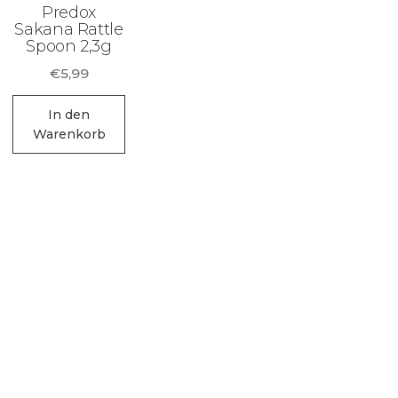
Predox
Sakana Rattle
Spoon 2,3g
€
5,99
In den
Warenkorb