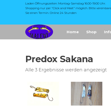
Zum
Laden Öffnungszeiten: Montag-Samstag 16:00-19:00 Uhr.
Shopping nur per "Click and Meet" möglich. Bitte vereinbar
Inhalt
Sie einen Termin. Online 24 Stunden
springen
Die Website
MALEWI
Home
Shop
Inf
"Malewi Shop"
Anglerglück
bietet eine breite
Auswahl an
Angelzubehör,
insbesondere
Predox Sakana
hochwertige
Produkte aus
Japan, wie Yarie,
N
Alle 3 Ergebnisse werden angezeigt
Antem Dohna,
Ak
Mukai und Soorex
Pro Softbaits.
so
Zusätzlich
umfasst das
Sortiment Ruten,
Rollen und
Schnüre sowie