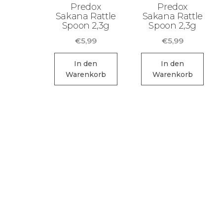
Zubehör für das
Predox
Predox
Brandungsangeln.
Sakana Rattle
Sakana Rattle
Spoon 2,3g
Spoon 2,3g
€
5,99
€
5,99
In den
In den
Warenkorb
Warenkorb