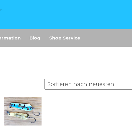
en
ormation
Blog
Shop Service
ach
tualität
rtiert