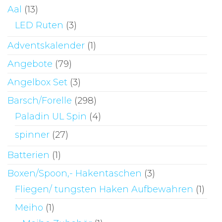
kö
Aal
(13)
au
LED Ruten
(3)
de
Adventskalender
(1)
Pr
ge
Angebote
(79)
we
Angelbox Set
(3)
Barsch/Forelle
(298)
Paladin UL Spin
(4)
spinner
(27)
Batterien
(1)
Boxen/Spoon,- Hakentaschen
(3)
Fliegen/ tungsten Haken Aufbewahren
(1)
Meiho
(1)