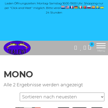
Zum
Laden Öffnungszeiten: Montag-Samstag 16:00-19:00 Uhr. Shopping nur
per "Click and Meet" möglich. Bitte vereinbaren Sie einen Termin. Online
Inhalt
24 Stunden
springen
Die Website
MALEWI
0
"Malewi Shop"
Anglerglück
Menü
bietet eine breite
Auswahl an
Angelzubehör,
insbesondere
MONO
hochwertige
Produkte aus
Japan, wie Yarie,
Nach
Alle 2 Ergebnisse werden angezeigt
Antem Dohna,
Aktualität
Mukai und Soorex
Pro Softbaits.
sortiert
Zusätzlich
umfasst das