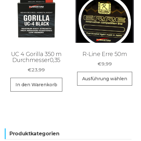
Sortiment Ruten,
Rollen und
Schnüre sowie
Zubehör für das
Brandungsangeln.
UC 4 Gorilla 350 m
R-Line Erre 50m
Durchmesser0,35
€
9,99
€
23,99
Di
Ausführung wählen
Pr
In den Warenkorb
wei
me
Va
auf
Di
Produktkategorien
Op