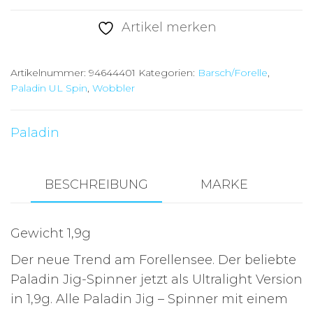
Action
Artikel merken
Spin
Jig
Artikelnummer:
94644401
Kategorien:
Barsch/Forelle
,
1,9g
Paladin UL Spin
,
Wobbler
silver
black
Paladin
green
Menge
BESCHREIBUNG
MARKE
Gewicht 1,9g
Der neue Trend am Forellensee. Der beliebte
Paladin Jig-Spinner jetzt als Ultralight Version
in 1,9g. Alle Paladin Jig – Spinner mit einem