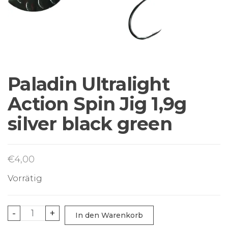
Sortiment Ruten,
Rollen und
Schnüre sowie
Zubehör für das
Brandungsangeln.
Paladin Ultralight
Action Spin Jig 1,9g
silver black green
€
4,00
Vorrätig
Paladin
-
+
In den Warenkorb
Ultralight