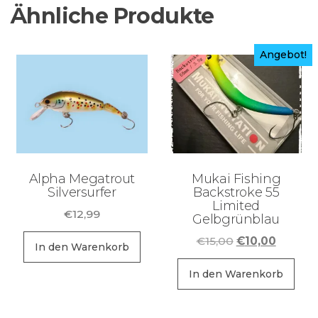
Ähnliche Produkte
Angebot!
Alpha Megatrout
Mukai Fishing
Silversurfer
Backstroke 55
Limited
€
12,99
Gelbgrünblau
Ursprüngliche
Aktuell
€
15,00
€
10,00
In den Warenkorb
Preis
Preis
war:
ist:
In den Warenkorb
€15,00
€10,00.