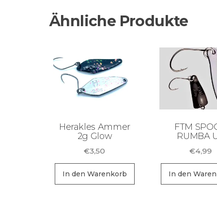
Ähnliche Produkte
Herakles Ammer
FTM SPO
2g Glow
RUMBA 
€
3,50
€
4,99
In den Warenkorb
In den Waren