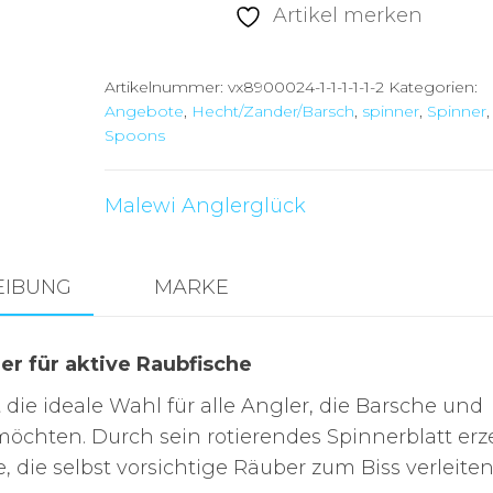
Silber
Artikel merken
Menge
Artikelnummer:
vx8900024-1-1-1-1-1-2
Kategorien:
Angebote
,
Hecht/Zander/Barsch
,
spinner
,
Spinner
,
Spoons
Malewi Anglerglück
EIBUNG
MARKE
er für aktive Raubfische
die ideale Wahl für alle Angler, die Barsche und
öchten. Durch sein rotierendes Spinnerblatt erz
, die selbst vorsichtige Räuber zum Biss verleiten