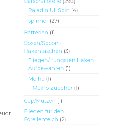
Barsch/Forelle
(298)
Paladin UL Spin
(4)
spinner
(27)
Batterien
(1)
Boxen/Spoon,-
Hakentaschen
(3)
Fliegen/ tungsten Haken
Aufbewahren
(1)
Meiho
(1)
Meiho Zubehör
(1)
Cap/Mützen
(1)
Fliegen für den
eugt
Forellenteich
(2)
.