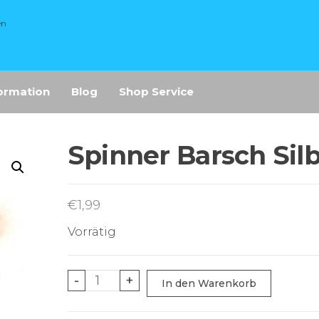
en
ormation
Blog
Shop Service
Spinner Barsch Sil
€
1,99
Vorrätig
Spinner
-
+
In den Warenkorb
Barsch