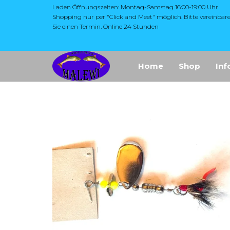
Zum
Laden Öffnungszeiten: Montag-Samstag 16:00-19:00 Uhr.
Shopping nur per "Click and Meet" möglich. Bitte vereinbar
Inhalt
Sie einen Termin. Online 24 Stunden
springen
Die Website
MALEWI
Home
Shop
Inf
"Malewi Shop"
Anglerglück
bietet eine breite
Auswahl an
Angelzubehör,
insbesondere
hochwertige
Produkte aus
Japan, wie Yarie,
Antem Dohna,
Mukai und Soorex
Pro Softbaits.
Zusätzlich
umfasst das
Sortiment Ruten,
Rollen und
Schnüre sowie