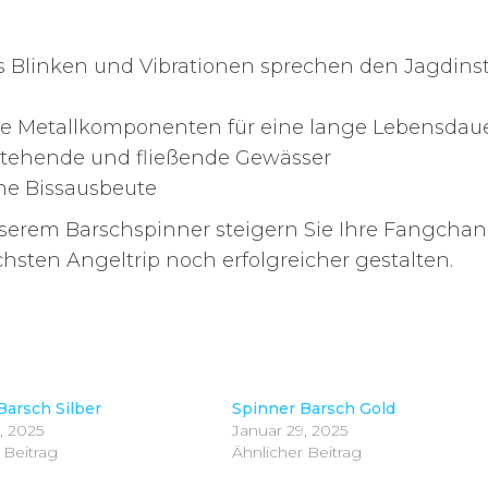
s Blinken und Vibrationen sprechen den Jagdinst
eie Metallkomponenten für eine lange Lebensdau
 stehende und fließende Gewässer
ohe Bissausbeute
 unserem Barschspinner steigern Sie Ihre Fangcha
chsten Angeltrip noch erfolgreicher gestalten.
Barsch Silber
Spinner Barsch Gold
, 2025
Januar 29, 2025
 Beitrag
Ähnlicher Beitrag