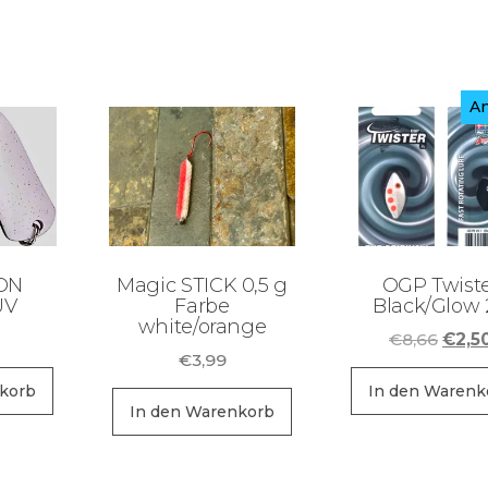
An
ON
Magic STICK 0,5 g
OGP Twist
UV
Farbe
Black/Glow 
white/orange
Urspr
€
8,66
€
2,5
€
3,99
Preis
war:
korb
In den Warenk
In den Warenkorb
€8,6