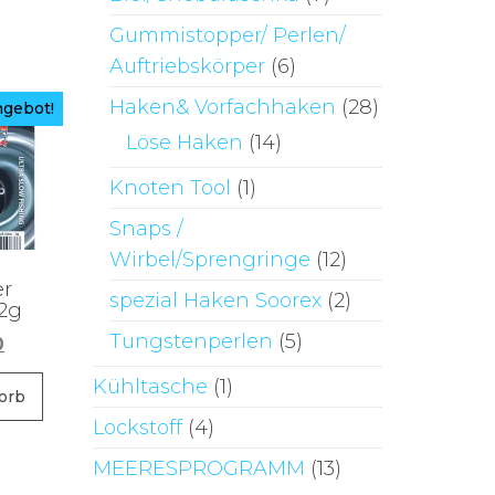
Gummistopper/ Perlen/
Auftriebskörper
(6)
Haken& Vorfachhaken
(28)
gebot!
Löse Haken
(14)
Knoten Tool
(1)
Snaps /
Wirbel/Sprengringe
(12)
er
spezial Haken Soorex
(2)
2g
Tungstenperlen
(5)
ünglicher
Aktueller
0
Preis
Kühltasche
(1)
ist:
orb
6
€2,50.
Lockstoff
(4)
MEERESPROGRAMM
(13)