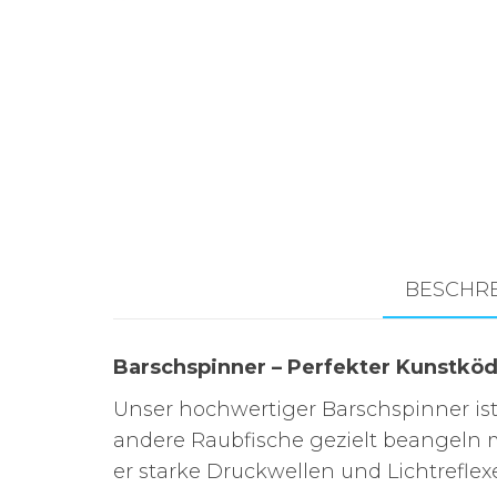
Zubehör für das
Brandungsangeln.
BESCHR
Barschspinner – Perfekter Kunstköd
Unser hochwertiger Barschspinner ist 
andere Raubfische gezielt beangeln m
er starke Druckwellen und Lichtreflexe