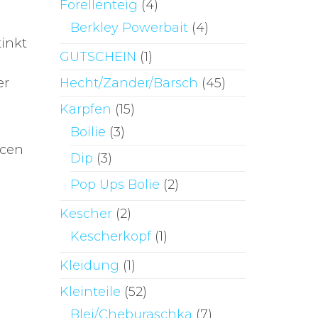
Forellenteig
(4)
Berkley Powerbait
(4)
inkt
GUTSCHEIN
(1)
Hecht/Zander/Barsch
(45)
er
Karpfen
(15)
Boilie
(3)
ncen
Dip
(3)
Pop Ups Bolie
(2)
Kescher
(2)
Kescherkopf
(1)
Kleidung
(1)
Kleinteile
(52)
Blei/Cheburaschka
(7)