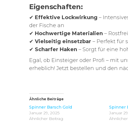
Eigenschaften:
✔
Effektive Lockwirkung
– Intensive
der Fische an
✔
Hochwertige Materialien
– Rostfr
✔
Vielseitig einsetzbar
– Perfekt für
✔
Scharfer Haken
– Sorgt für eine h
Egal, ob Einsteiger oder Profi – mit
erheblich! Jetzt bestellen und den nä
Ähnliche Beiträge
Spinner Barsch Gold
Spinner 
Januar 29, 2025
Januar 29
Ähnlicher Beitrag
Ähnlicher