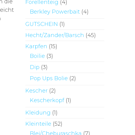
h die
Forellenteig
(4)
eicht
Berkley Powerbait
(4)
m
GUTSCHEIN
(1)
Hecht/Zander/Barsch
(45)
Karpfen
(15)
Boilie
(3)
Dip
(3)
Pop Ups Bolie
(2)
Kescher
(2)
Kescherkopf
(1)
Kleidung
(1)
Kleinteile
(52)
Blei/Cheburaschka
(7)