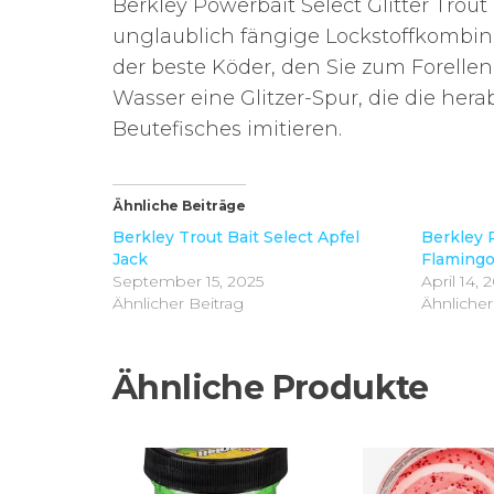
Berkley Powerbait Select Glitter Trout B
unglaublich fängige Lockstoffkombinat
der beste Köder, den Sie zum Forelle
Wasser eine Glitzer-Spur, die die he
Beutefisches imitieren.
Ähnliche Beiträge
Berkley Trout Bait Select Apfel
Berkley 
Jack
Flamingo
September 15, 2025
April 14, 
Ähnlicher Beitrag
Ähnlicher
Ähnliche Produkte