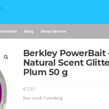
en
ormation
Blog
Shop Service
Berkley PowerBait 
Natural Scent Glitt
Plum 50 g
€
3,50
Nur noch 1 vorrätig