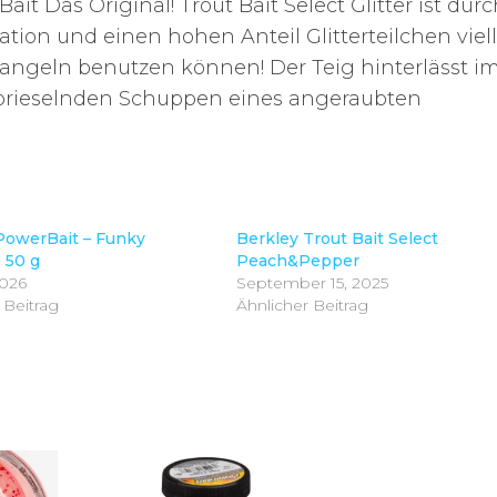
ait Das Original! Trout Bait Select Glitter ist durc
ion und einen hohen Anteil Glitterteilchen viell
nangeln benutzen können! Der Teig hinterlässt i
rabrieselnden Schuppen eines angeraubten
PowerBait – Funky
Berkley Trout Bait Select
 50 g
Peach&Pepper
2026
September 15, 2025
 Beitrag
Ähnlicher Beitrag