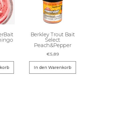
rBait
Berkley Trout Bait
mingo
Select
Peach&Pepper
€
5,89
korb
In den Warenkorb