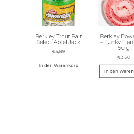
Berkley Trout Bait
Berkley Powe
Select Apfel Jack
– Funky Fla
50 g
€
5,89
€
3,50
In den Warenkorb
In den Waren