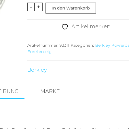
Berkley
-
+
In den Warenkorb
PowerBait
-
Artikel merken
Natural
Scent
Artikelnummer:
93311
Kategorien:
Berkley Powerba
Glitter
Forellenteig
Plum
50
Berkley
g
Menge
EIBUNG
MARKE