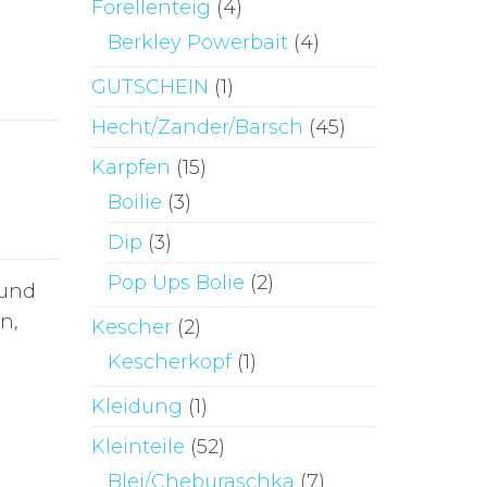
Forellenteig
(4)
Berkley Powerbait
(4)
GUTSCHEIN
(1)
Hecht/Zander/Barsch
(45)
Karpfen
(15)
Boilie
(3)
Dip
(3)
Pop Ups Bolie
(2)
 und
n,
Kescher
(2)
Kescherkopf
(1)
Kleidung
(1)
Kleinteile
(52)
Blei/Cheburaschka
(7)