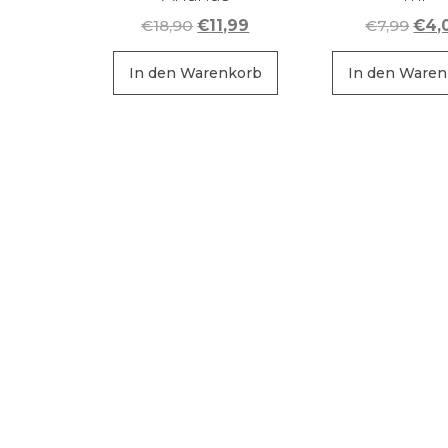
Ursprünglicher
Aktueller
Ursp
€
18,90
€
11,99
€
7,99
€
4,
Preis
Preis
Prei
war:
ist:
war:
In den Warenkorb
In den Waren
€18,90
€11,99.
€7,9