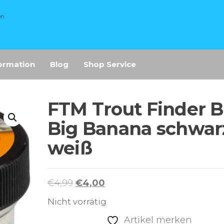
en
ormation
Blog
Shop Service
FTM Trout Finder B
Big Banana schwar
weiß
Ursprünglicher
Aktueller
€
4,99
€
4,00
Preis
Preis
Nicht vorrätig
war:
ist:
Artikel merken