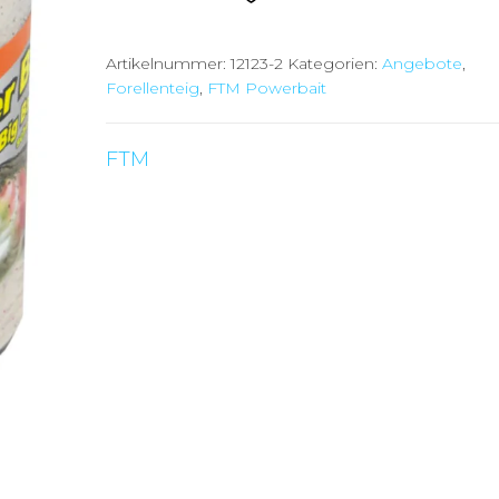
€4,99
€4,00.
Artikelnummer:
12123-2
Kategorien:
Angebote
,
Forellenteig
,
FTM Powerbait
FTM