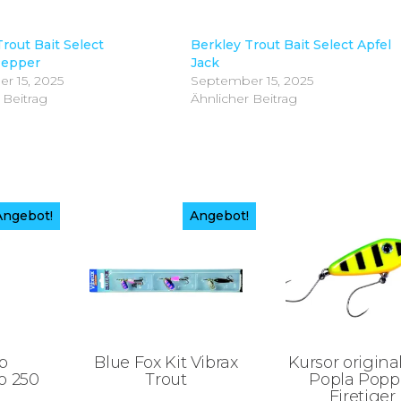
rout Bait Select
Berkley Trout Bait Select Apfel
epper
Jack
r 15, 2025
September 15, 2025
 Beitrag
Ähnlicher Beitrag
Angebot!
Angebot!
p
Blue Fox Kit Vibrax
Kursor origina
o 250
Trout
Popla Popp
Firetiger