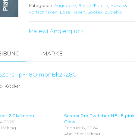
Kategorien:
Angebote
,
Barsch/Forelle
,
Haken&
Vorfachhaken
,
Löse Haken
,
Soorex
,
Zubehör
Malewi Anglerglück
EIBUNG
MARKE
xW6Zc?si=pF48QImbnBk2kZ8C
ro Köder
 mit 2 Plättchen
Soorex Pro Twitcher NEUE pink
4, 2025
Glow
 Beitrag
Februar 8, 2024
Ähnlicher Beitrag