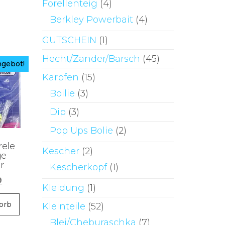
Forellenteig
(4)
Berkley Powerbait
(4)
GUTSCHEIN
(1)
Hecht/Zander/Barsch
(45)
gebot!
Karpfen
(15)
Boilie
(3)
Dip
(3)
Pop Ups Bolie
(2)
rele
Kescher
(2)
ge
r
Kescherkopf
(1)
ünglicher
Aktueller
9
Kleidung
(1)
Preis
ist:
orb
Kleinteile
(52)
0
€1,99.
Blei/Cheburaschka
(7)