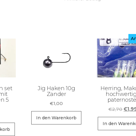
An
n set
Jig Haken 10g
Herring, Mak
mit
Zander
hochwerti
n 5
paternoste
€
1,00
Urspr
€
2,70
€
1,9
Preis
In den Warenkorb
war:
In den Warenk
korb
€2,7