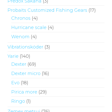
Predox Sakana
(3)
Probaits Customized Fishing Gears
(17)
Chronos
(4)
Hurricane scale
(4)
Wenom
(4)
Vibrationsköder
(3)
Yarie
(140)
Dexter
(69)
Dexter micro
(16)
Evo
(18)
Pirica more
(29)
Ringo
(1)
Zemex metsui
(76)