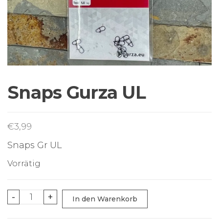
Sortiment Ruten,
Rollen und
Schnüre sowie
Zubehör für das
Brandungsangeln.
Snaps Gurza UL
€
3,99
Snaps Gr UL
Vorrätig
Snaps
-
+
In den Warenkorb
Gurza