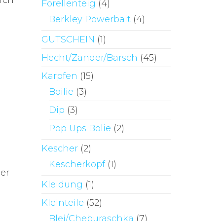
rch
Forellenteig
(4)
Berkley Powerbait
(4)
GUTSCHEIN
(1)
Hecht/Zander/Barsch
(45)
Karpfen
(15)
Boilie
(3)
Dip
(3)
Pop Ups Bolie
(2)
Kescher
(2)
Kescherkopf
(1)
her
Kleidung
(1)
Kleinteile
(52)
Blei/Cheburaschka
(7)