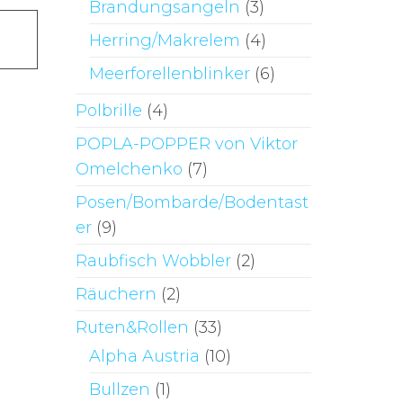
Brandungsangeln
(3)
Dieses
Herring/Makrelem
(4)
Produkt
weist
Meerforellenblinker
(6)
mehrere
Polbrille
(4)
Varianten
auf.
POPLA-POPPER von Viktor
Die
Omelchenko
(7)
Optionen
Posen/Bombarde/Bodentast
können
er
(9)
auf
Raubfisch Wobbler
(2)
der
Produktseite
Räuchern
(2)
gewählt
Ruten&Rollen
(33)
werden
Alpha Austria
(10)
Bullzen
(1)