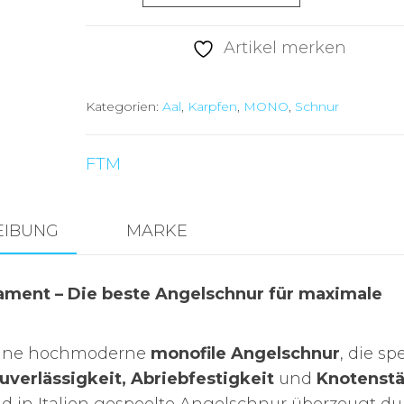
4
Gorilla
Artikel merken
350
m
Kategorien:
Aal
,
Karpfen
,
MONO
,
Schnur
Durchmesser0,35
Menge
FTM
EIBUNG
MARKE
lament – Die beste Angelschnur für maximale
eine hochmoderne
monofile Angelschnur
, die spe
uverlässigkeit, Abriebfestigkeit
und
Knotenst