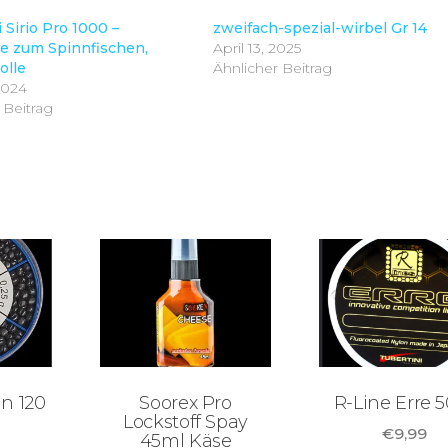
 Sirio Pro 1000 –
zweifach-spezial-wirbel Gr 14
le zum Spinnfischen,
April 13, 2025
olle
Ähnlicher Beitrag
 2024
 Beitrag
in 120
Soorex Pro
R-Line Erre 
Lockstoff Spay
€
9,99
45ml Käse