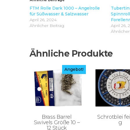
FTM Rolle Dark 1000 – Angelrolle
Tubertini
für Süßwasser & Salzwasser
Spinnrol
April 26, 2024
Forellenr
Ähnlicher Beitrag
April 26,
Ähnlicher
Ähnliche Produkte
Angebot!
Brass Barrel
Schrotblei fe
Swivels Größe 10 –
g
12 Stück