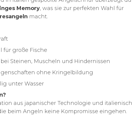
nd in Italien gespoolte Angelschnur überzeugt du
inges Memory
, was sie zur perfekten Wahl für
resangeln
macht.
aft
l für große Fische
 bei Steinen, Muscheln und Hindernissen
eigenschaften ohne Kringelbildung
lig unter Wasser
n?
tion aus japanischer Technologie und italienisc
le, die beim Angeln keine Kompromisse eingehen.