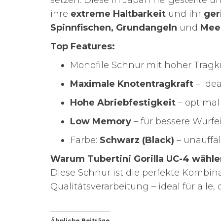
setzen. Diese in Japan hergestellte u
ihre
extreme Haltbarkeit
und ihr
ger
Spinnfischen, Grundangeln
und
Mee
Top Features:
Monofile Schnur mit hoher Tragkr
Maximale Knotentragkraft
– idea
Hohe Abriebfestigkeit
– optimal
Low Memory
– für bessere Wurf
Farbe:
Schwarz (Black)
– unauffäl
Warum Tubertini Gorilla UC-4 wähle
Diese Schnur ist die perfekte Kombina
Qualitätsverarbeitung – ideal für al
Ähnliche Beiträge