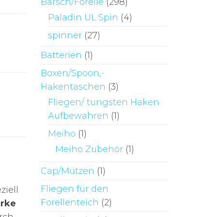
Barsch/Forelle
(298)
Paladin UL Spin
(4)
spinner
(27)
Batterien
(1)
Boxen/Spoon,-
Hakentaschen
(3)
Fliegen/ tungsten Haken
Aufbewahren
(1)
Meiho
(1)
Meiho Zubehör
(1)
Cap/Mützen
(1)
Fliegen für den
ziell
Forellenteich
(2)
ärke