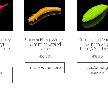
ickey
Soorex King Worm
Soorex Pro Mi
7g
55mm Mustard
64mm 2,7
treus
Käse
Limo/Chartr
€
6,50
€
6,50
In den Warenkorb
Ausführung
Dieses
ng
wählen
Produkt
weist
mehrere
Varianten
auf.