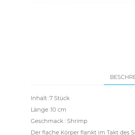
Zubehör für das
Brandungsangeln.
BESCHR
Inhalt :7 Stück
Länge :10 cm
Geschmack : Shrimp
Der flache Körper flankt im Takt des