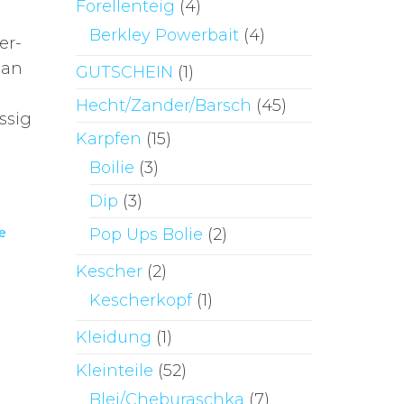
Forellenteig
(4)
Berkley Powerbait
(4)
er-
 an
GUTSCHEIN
(1)
Hecht/Zander/Barsch
(45)
ssig
Karpfen
(15)
Boilie
(3)
Dip
(3)
Pop Ups Bolie
(2)
e
Kescher
(2)
Kescherkopf
(1)
Kleidung
(1)
Kleinteile
(52)
Blei/Cheburaschka
(7)