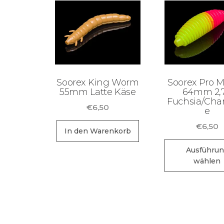
Soorex King Worm
Soorex Pro M
55mm Latte Käse
64mm 2,
Fuchsia/Char
€
6,50
e
€
6,50
In den Warenkorb
Ausführu
wählen