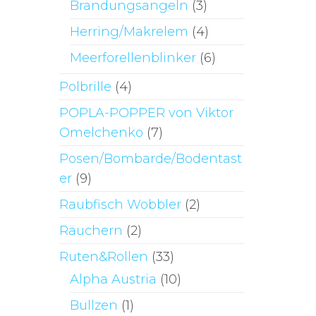
Brandungsangeln
(3)
Optionen
können
Herring/Makrelem
(4)
auf
Meerforellenblinker
(6)
der
Polbrille
(4)
Produktseite
gewählt
POPLA-POPPER von Viktor
werden
Omelchenko
(7)
Posen/Bombarde/Bodentast
er
(9)
Raubfisch Wobbler
(2)
Räuchern
(2)
Ruten&Rollen
(33)
Alpha Austria
(10)
Bullzen
(1)