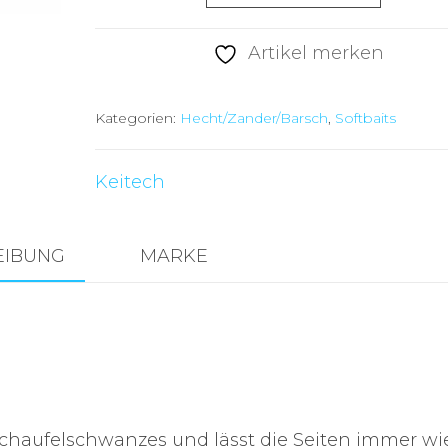
Easy
Shiner
Artikel merken
4"
Dutch
Kategorien:
Hecht/Zander/Barsch
,
Softbaits
Goby
Menge
Keitech
EIBUNG
MARKE
 Schaufelschwanzes und lässt die Seiten immer wi