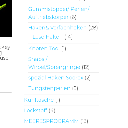
Gummistopper/ Perlen/
Auftriebskörper
(6)
Haken& Vorfachhaken
(28)
Löse Haken
(14)
ckey
Knoten Tool
(1)
g
euse
Snaps /
Wirbel/Sprengringe
(12)
Dieses
spezial Haken Soorex
(2)
Produkt
Tungstenperlen
(5)
weist
Kühltasche
(1)
mehrere
Varianten
Lockstoff
(4)
auf.
MEERESPROGRAMM
(13)
Die