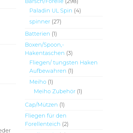
Barsch/Forelle
(298)
Paladin UL Spin
(4)
spinner
(27)
Batterien
(1)
Boxen/Spoon,-
Hakentaschen
(3)
Fliegen/ tungsten Haken
Aufbewahren
(1)
Meiho
(1)
Meiho Zubehör
(1)
Cap/Mützen
(1)
Fliegen für den
Forellenteich
(2)
eder