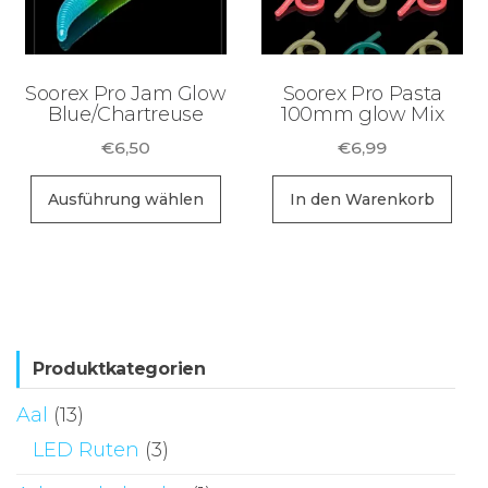
können
kö
auf
au
der
de
Soorex Pro Jam Glow
Soorex Pro Pasta
Produktseite
Pr
Blue/Chartreuse
100mm glow Mix
gewählt
ge
€
6,50
€
6,99
werden
we
Dieses
Ausführung wählen
In den Warenkorb
Produkt
weist
mehrere
Varianten
auf.
Die
Produktkategorien
Optionen
Aal
(13)
können
LED Ruten
(3)
auf