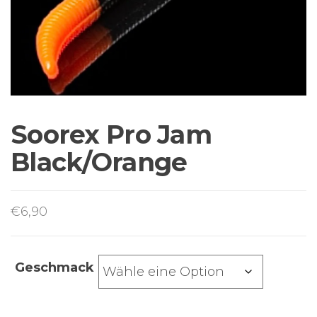
Sortiment Ruten,
Rollen und
Schnüre sowie
Zubehör für das
Brandungsangeln.
Soorex Pro Jam
Black/Orange
€
6,90
Geschmack