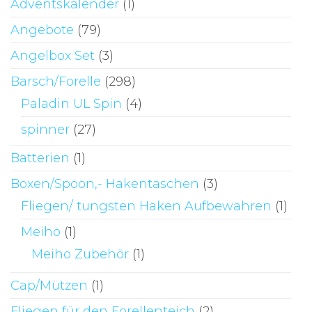
der
Adventskalender
(1)
Produktseite
Angebote
(79)
gewählt
Angelbox Set
(3)
werden
Barsch/Forelle
(298)
Paladin UL Spin
(4)
spinner
(27)
Batterien
(1)
Boxen/Spoon,- Hakentaschen
(3)
Fliegen/ tungsten Haken Aufbewahren
(1)
Meiho
(1)
Meiho Zubehör
(1)
Cap/Mützen
(1)
Fliegen für den Forellenteich
(2)