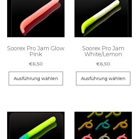
Soorex Pro Jam Glow
Soorex Pro Jam
Pink
White/Lemon
€
6,50
€
6,50
Dieses
Di
Ausführung wählen
Ausführung wählen
Produkt
Pr
weist
wei
mehrere
me
Varianten
Va
auf.
auf
Die
Di
Optionen
Op