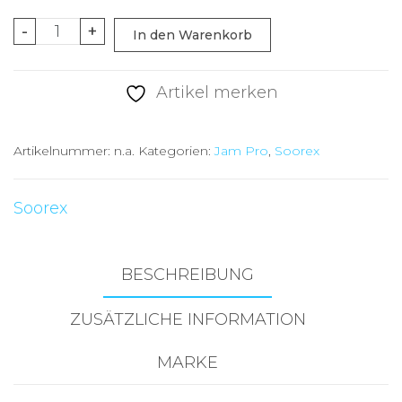
Soorex
-
+
In den Warenkorb
Pro
Jam
Artikel merken
Lemon/Orange
Menge
Artikelnummer:
n.a.
Kategorien:
Jam Pro
,
Soorex
Soorex
BESCHREIBUNG
ZUSÄTZLICHE INFORMATION
MARKE