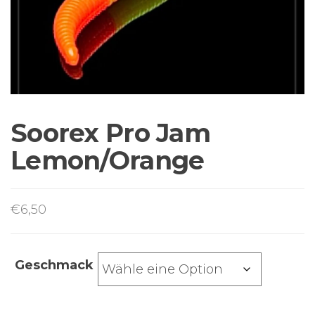
Sortiment Ruten,
Rollen und
Schnüre sowie
Zubehör für das
Brandungsangeln.
Soorex Pro Jam
Lemon/Orange
€
6,50
Geschmack