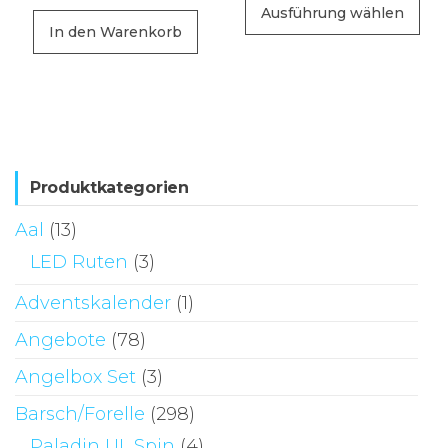
Ausführung wählen
Pr
In den Warenkorb
wei
me
Va
auf
Di
Produktkategorien
Op
kö
Aal
(13)
au
LED Ruten
(3)
de
Adventskalender
(1)
Pr
ge
Angebote
(78)
we
Angelbox Set
(3)
Barsch/Forelle
(298)
Paladin UL Spin
(4)