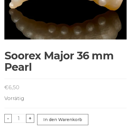
Sortiment Ruten,
Rollen und
Schnüre sowie
Zubehör für das
Brandungsangeln.
Soorex Major 36 mm
Pearl
€
6,50
Vorrätig
Soorex
-
+
In den Warenkorb
Major