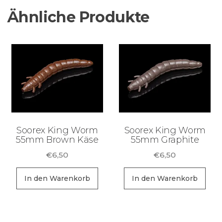
Ähnliche Produkte
Soorex King Worm
Soorex King Worm
55mm Brown Käse
55mm Graphite
€
6,50
€
6,50
In den Warenkorb
In den Warenkorb