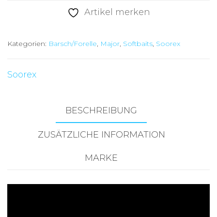
36
Artikel merken
mm
Pearl
Kategorien:
Barsch/Forelle
,
Major
,
Softbaits
,
Soorex
Menge
Soorex
BESCHREIBUNG
ZUSÄTZLICHE INFORMATION
MARKE