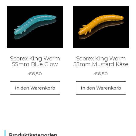
Soorex King Worm
Soorex King Worm
55mm Blue Glow
55mm Mustard Käse
€
6,50
€
6,50
In den Warenkorb
In den Warenkorb
Produktkategorien