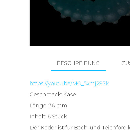
Zubehör für das
Brandungsangeln.
BESCHREIBUNG
ZU
https://youtu.be/MO_5xmj2S7k
Geschmack: Käse
Länge :36 mm
Inhalt: 6 Stück
Der Köder ist für Bach-und Teichforell