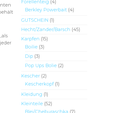
Forellenteig
(4)
onten
Berkley Powerbait
(4)
behält
GUTSCHEIN
(1)
Hecht/Zander/Barsch
(45)
,als
Karpfen
(15)
jeder
Boilie
(3)
Dip
(3)
Pop Ups Bolie
(2)
Kescher
(2)
Kescherkopf
(1)
Kleidung
(1)
Kleinteile
(52)
Blei/Cheburaschka
(7)