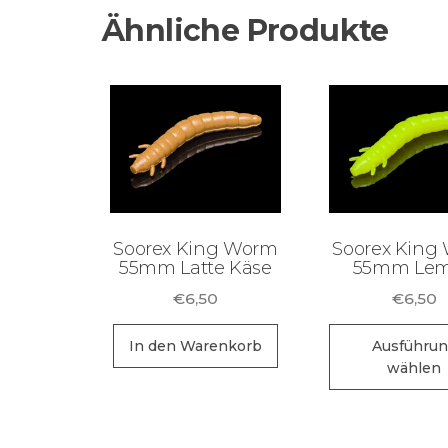
Ähnliche Produkte
Soorex King Worm
Soorex King
55mm Latte Käse
55mm Le
€
6,50
€
6,50
In den Warenkorb
Ausführu
wählen