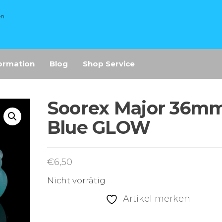
en
ormation
Blog
Shop Service
Soorex Major 36m
Blue GLOW
€
6,50
Nicht vorrätig
Artikel merken