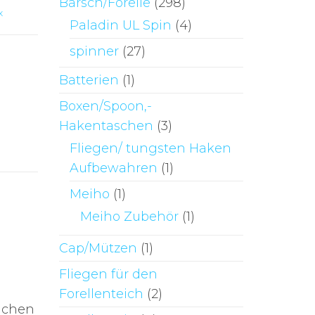
Barsch/Forelle
(298)
x
Paladin UL Spin
(4)
spinner
(27)
Batterien
(1)
Boxen/Spoon,-
Hakentaschen
(3)
Fliegen/ tungsten Haken
Aufbewahren
(1)
Meiho
(1)
Meiho Zubehör
(1)
Cap/Mützen
(1)
Fliegen für den
Forellenteich
(2)
lichen