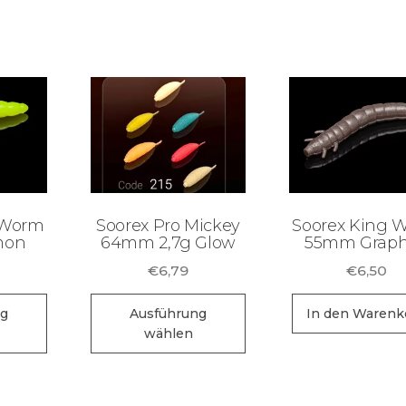
 Worm
Soorex Pro Mickey
Soorex King 
mon
64mm 2,7g Glow
55mm Graph
€
6,79
€
6,50
Dieses
Dieses
ng
Ausführung
In den Warenk
Produkt
Produkt
wählen
weist
weist
mehrere
mehrere
Varianten
Varianten