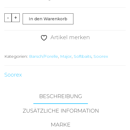
Soorex
-
+
In den Warenkorb
Major
36mm
Artikel merken
Lemon
GLOW
Kategorien:
Barsch/Forelle
,
Major
,
Softbaits
,
Soorex
Menge
Soorex
BESCHREIBUNG
ZUSÄTZLICHE INFORMATION
MARKE