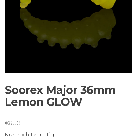
Sortiment Ruten,
Rollen und
Schnüre sowie
Zubehör für das
Brandungsangeln.
Soorex Major 36mm
Lemon GLOW
€
6,50
Nur noch 1 vorrätig