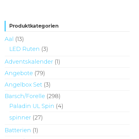
Varianten
auf.
Die
Produktkategorien
Optionen
Aal
(13)
können
LED Ruten
(3)
auf
der
Adventskalender
(1)
Produktseite
Angebote
(79)
gewählt
Angelbox Set
(3)
werden
Barsch/Forelle
(298)
Paladin UL Spin
(4)
spinner
(27)
Batterien
(1)