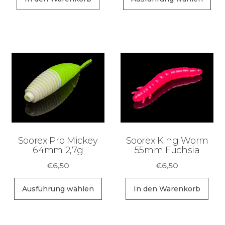
Pr
wei
me
Va
auf
Di
Op
kö
au
de
Soorex Pro Mickey
Soorex King Worm
Pr
64mm 2,7g
55mm Fuchsia
ge
€
6,50
€
6,50
we
Dieses
Ausführung wählen
In den Warenkorb
Produkt
weist
mehrere