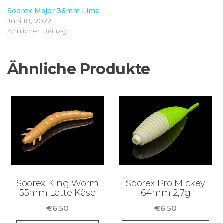
Soorex Major 36mm Lime
Juni 18, 2022
Ähnlicher Beitrag
Ähnliche Produkte
Soorex King Worm
Soorex Pro Mickey
55mm Latte Käse
64mm 2,7g
€
6,50
€
6,50