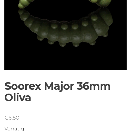
Sortiment Ruten,
Rollen und
Schnüre sowie
Zubehör für das
Brandungsangeln.
Soorex Major 36mm
Oliva
€
6,50
Vorrätig