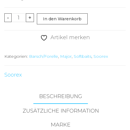
Soorex
-
+
In den Warenkorb
Major
36mm
Artikel merken
Oliva
Menge
Kategorien:
Barsch/Forelle
,
Major
,
Softbaits
,
Soorex
Soorex
BESCHREIBUNG
ZUSÄTZLICHE INFORMATION
MARKE