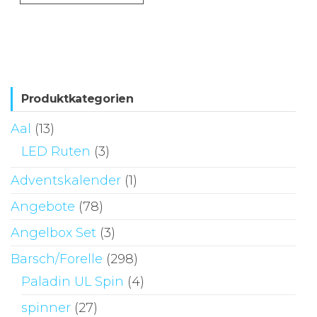
wei
weist
me
mehrere
Va
Varianten
auf
auf.
Di
Die
Produktkategorien
Op
Optionen
kö
Aal
(13)
können
au
LED Ruten
(3)
auf
de
der
Adventskalender
(1)
Pr
Produktseite
ge
Angebote
(78)
gewählt
we
Angelbox Set
(3)
werden
Barsch/Forelle
(298)
Paladin UL Spin
(4)
spinner
(27)