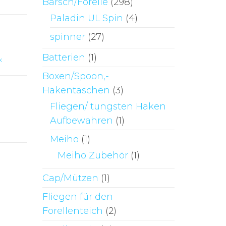
Barsch/Forelle
(298)
Paladin UL Spin
(4)
spinner
(27)
Batterien
(1)
x
Boxen/Spoon,-
Hakentaschen
(3)
Fliegen/ tungsten Haken
Aufbewahren
(1)
Meiho
(1)
Meiho Zubehör
(1)
Cap/Mützen
(1)
Fliegen für den
Forellenteich
(2)