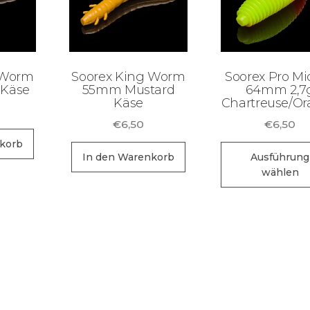
 Worm
Soorex King Worm
Soorex Pro Mi
 Käse
55mm Mustard
64mm 2,7
Käse
Chartreuse/O
€
6,50
€
6,50
korb
In den Warenkorb
Ausführung
wählen