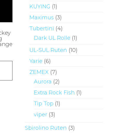
KUYING
(1)
Maximus
(3)
Tubertini
(4)
ckey
Dark UL Rolle
(1)
g
range
UL-SUL Ruten
(10)
Yarie
(6)
Dieses
Produkt
ZEMEX
(7)
weist
Aurora
(2)
mehrere
Extra Rock Fish
(1)
Varianten
Tip Top
(1)
auf.
Die
viper
(3)
Optionen
Sbirolino Ruten
(3)
können