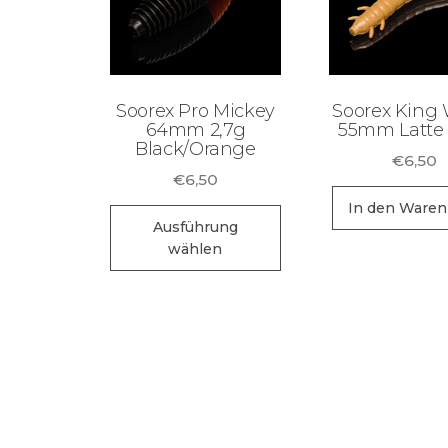
Soorex Pro Mickey
Soorex King
64mm 2,7g
55mm Latte
Black/Orange
€
6,50
€
6,50
In den Waren
Dieses
Ausführung
Produkt
wählen
weist
mehrere
Varianten
auf.
Die
Optionen
können