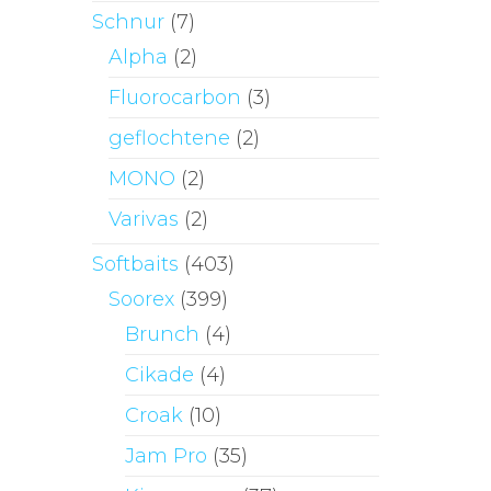
auf
Schnur
(7)
der
Alpha
(2)
Produktseite
Fluorocarbon
(3)
gewählt
geflochtene
(2)
werden
MONO
(2)
Varivas
(2)
Softbaits
(403)
Soorex
(399)
Brunch
(4)
Cikade
(4)
Croak
(10)
Jam Pro
(35)