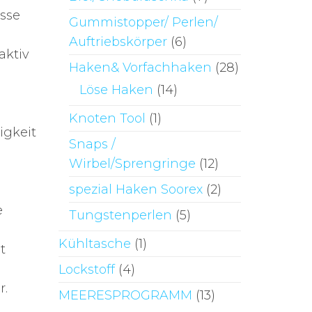
isse
Gummistopper/ Perlen/
Auftriebskörper
(6)
aktiv
Haken& Vorfachhaken
(28)
Löse Haken
(14)
Knoten Tool
(1)
igkeit
Snaps /
Wirbel/Sprengringe
(12)
spezial Haken Soorex
(2)
e
Tungstenperlen
(5)
Kühltasche
(1)
t
Lockstoff
(4)
r.
MEERESPROGRAMM
(13)