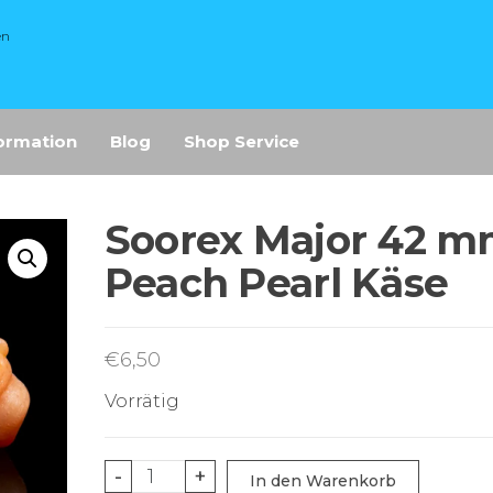
en
ormation
Blog
Shop Service
Soorex Major 42 
Peach Pearl Käse
€
6,50
Vorrätig
Soorex
-
+
In den Warenkorb