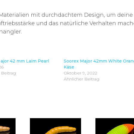
e Materialien mit durchdachtem Design, um deine
ftriebsstärke und das natürliche Verhalten mac
enangler.
ajor 42 mm Laim Pearl
Soorex Major 42mm White Oran
26
Käse
 Beitrag
Oktober 9, 2022
Ähnlicher Beitrag