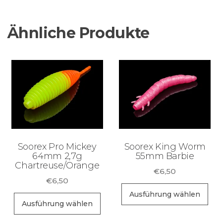
Ähnliche Produkte
Soorex Pro Mickey
Soorex King Worm
64mm 2,7g
55mm Barbie
Chartreuse/Orange
€
6,50
€
6,50
Di
Ausführung wählen
Dieses
Pr
Ausführung wählen
Produkt
wei