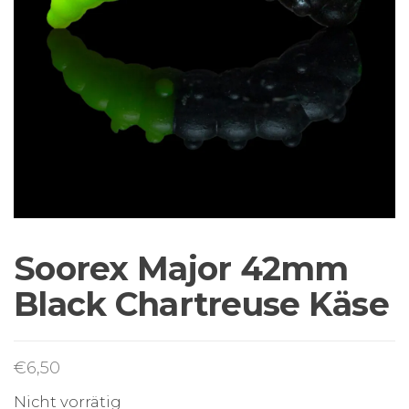
Sortiment Ruten,
Rollen und
Schnüre sowie
Zubehör für das
Brandungsangeln.
Soorex Major 42mm
Black Chartreuse Käse
€
6,50
Nicht vorrätig