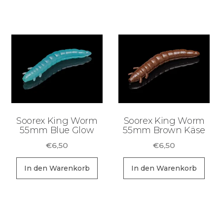
weist
me
mehrere
Va
Varianten
auf
auf.
Di
Die
Op
Optionen
kö
können
au
auf
de
der
Pr
Soorex King Worm
Soorex King Worm
Produktseite
55mm Blue Glow
55mm Brown Käse
ge
gewählt
we
€
6,50
€
6,50
werden
In den Warenkorb
In den Warenkorb