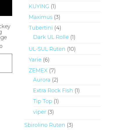
KUYING
(1)
Maximus
(3)
ckey
Tubertini
(4)
g
Dark UL Rolle
(1)
nge
Preisspanne:
50
UL-SUL Ruten
(10)
€5,99
Dieses
Yarie
(6)
bis
Produkt
€6,50
ZEMEX
(7)
weist
Aurora
(2)
mehrere
Varianten
Extra Rock Fish
(1)
auf.
Tip Top
(1)
Die
viper
(3)
Optionen
können
Sbirolino Ruten
(3)
auf