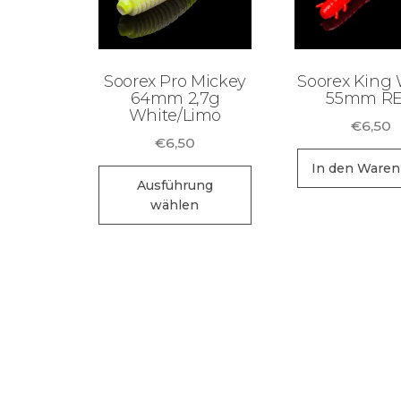
Soorex Pro Mickey
Soorex King
64mm 2,7g
55mm R
White/Limo
€
6,50
€
6,50
In den Waren
Dieses
Ausführung
Produkt
wählen
weist
mehrere
Varianten
auf.
Die
Optionen
können
auf