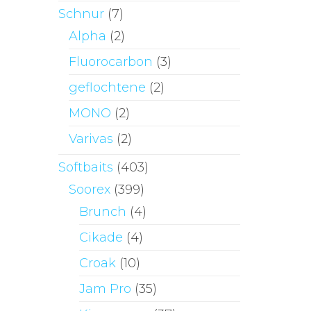
Schnur
(7)
der
Alpha
(2)
Produktseite
gewählt
Fluorocarbon
(3)
werden
geflochtene
(2)
MONO
(2)
Varivas
(2)
Softbaits
(403)
Soorex
(399)
Brunch
(4)
Cikade
(4)
Croak
(10)
Jam Pro
(35)