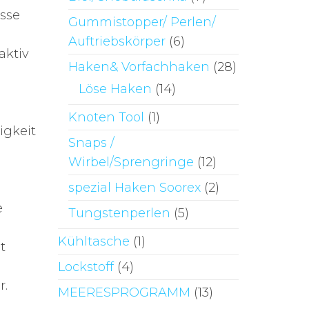
isse
Gummistopper/ Perlen/
Auftriebskörper
(6)
aktiv
Haken& Vorfachhaken
(28)
Löse Haken
(14)
Knoten Tool
(1)
igkeit
Snaps /
Wirbel/Sprengringe
(12)
spezial Haken Soorex
(2)
e
Tungstenperlen
(5)
Kühltasche
(1)
t
Lockstoff
(4)
r.
MEERESPROGRAMM
(13)