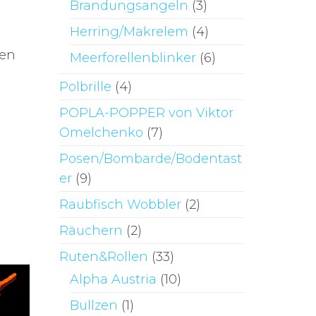
Brandungsangeln
(3)
Herring/Makrelem
(4)
hen
Meerforellenblinker
(6)
Polbrille
(4)
POPLA-POPPER von Viktor
Omelchenko
(7)
Posen/Bombarde/Bodentast
er
(9)
Raubfisch Wobbler
(2)
Räuchern
(2)
Ruten&Rollen
(33)
Alpha Austria
(10)
Bullzen
(1)