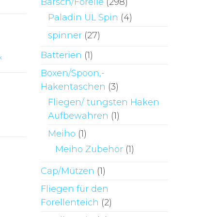
Barsch/Forelle
(298)
Paladin UL Spin
(4)
spinner
(27)
Batterien
(1)
x
Boxen/Spoon,-
Hakentaschen
(3)
Fliegen/ tungsten Haken
Aufbewahren
(1)
Meiho
(1)
Meiho Zubehör
(1)
Cap/Mützen
(1)
Fliegen für den
Forellenteich
(2)