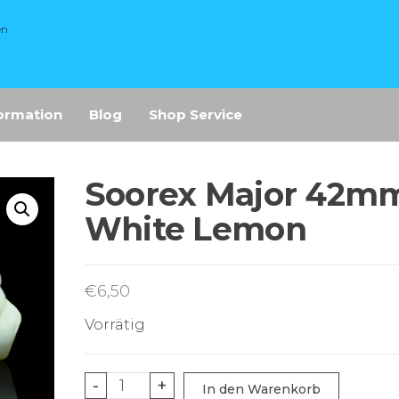
en
ormation
Blog
Shop Service
Soorex Major 42m
White Lemon
€
6,50
Vorrätig
Soorex
-
+
In den Warenkorb