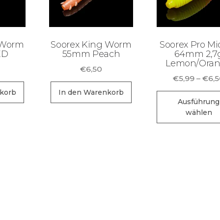
 Worm
Soorex King Worm
Soorex Pro Mi
ED
55mm Peach
64mm 2,7
Lemon/Ora
€
6,50
€
5,99
–
€
6,
korb
In den Warenkorb
Ausführung
wählen