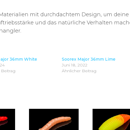
e Materialien mit durchdachtem Design, um deine
ftriebsstärke und das natürliche Verhalten mac
enangler.
Major 36mm White
Soorex Major 36mm Lime
024
Juni 18, 2022
 Beitrag
Ähnlicher Beitrag