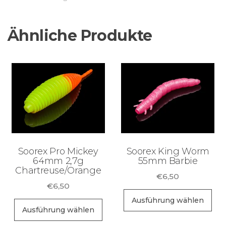
Ähnliche Produkte
Soorex Pro Mickey
Soorex King Worm
64mm 2,7g
55mm Barbie
Chartreuse/Orange
€
6,50
€
6,50
Di
Ausführung wählen
Dieses
Pr
Ausführung wählen
Produkt
wei