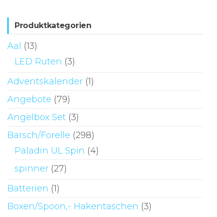
auf.
Die
Produktkategorien
Optionen
Aal
(13)
können
LED Ruten
(3)
auf
der
Adventskalender
(1)
Produktseite
Angebote
(79)
gewählt
Angelbox Set
(3)
werden
Barsch/Forelle
(298)
Paladin UL Spin
(4)
spinner
(27)
Batterien
(1)
Boxen/Spoon,- Hakentaschen
(3)