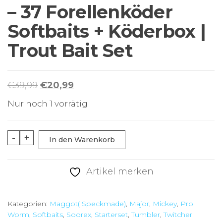
– 37 Forellenköder
Softbaits + Köderbox |
Trout Bait Set
Ursprünglicher
Aktueller
€
39,99
€
20,99
Preis
Preis
Nur noch 1 vorrätig
war:
ist:
€39,99
€20,99.
Soorex
-
+
In den Warenkorb
Pro
Starter
Artikel merken
Set
–
Kategorien:
Maggot( Speckmade)
,
Major
,
Mickey
,
Pro
37
Worm
,
Softbaits
,
Soorex
,
Starterset
,
Tumbler
,
Twitcher
Forellenköder