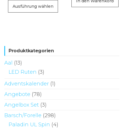
In den Warenkorb
Dieses
Ausführung wählen
Produkt
weist
mehrere
Varianten
auf.
Die
Produktkategorien
Optionen
Aal
(13)
können
LED Ruten
(3)
auf
der
Adventskalender
(1)
Produktseite
Angebote
(78)
gewählt
Angelbox Set
(3)
werden
Barsch/Forelle
(298)
Paladin UL Spin
(4)