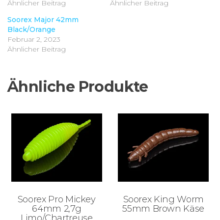
Ähnlicher Beitrag
Ähnlicher Beitrag
Soorex Major 42mm
Black/Orange
Februar 2, 2023
Ähnlicher Beitrag
Ähnliche Produkte
Soorex Pro Mickey
Soorex King Worm
64mm 2,7g
55mm Brown Käse
Limo/Chartreuse