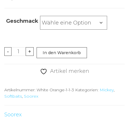
Geschmack
Soorex
-
+
In den Warenkorb
Pro
Mickey
Artikel merken
64mm
2,7g
Artikelnummer:
White Orange-1-1-3
Kategorien:
Mickey
,
Black/Orange
Softbaits
,
Soorex
Menge
Soorex