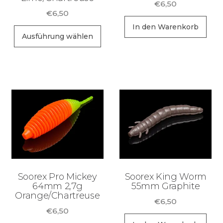
€
6,50
€
6,50
In den Warenkorb
Dieses
Ausführung wählen
Produkt
weist
mehrere
Varianten
auf.
Die
Optionen
können
auf
der
Soorex Pro Mickey
Soorex King Worm
Produktseite
64mm 2,7g
55mm Graphite
Orange/Chartreuse
gewählt
€
6,50
werden
€
6,50