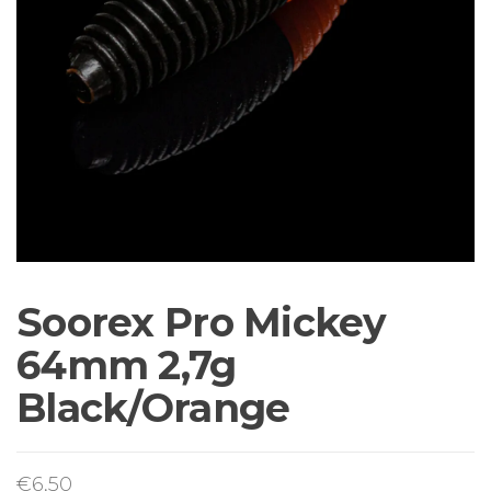
Sortiment Ruten,
Rollen und
Schnüre sowie
Zubehör für das
Brandungsangeln.
Soorex Pro Mickey
64mm 2,7g
Black/Orange
€
6,50