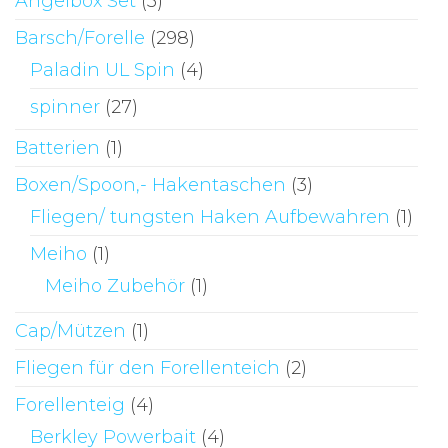
Angelbox Set
(3)
werden
Barsch/Forelle
(298)
Paladin UL Spin
(4)
spinner
(27)
Batterien
(1)
Boxen/Spoon,- Hakentaschen
(3)
Fliegen/ tungsten Haken Aufbewahren
(1)
Meiho
(1)
Meiho Zubehör
(1)
Cap/Mützen
(1)
Fliegen für den Forellenteich
(2)
Forellenteig
(4)
Berkley Powerbait
(4)