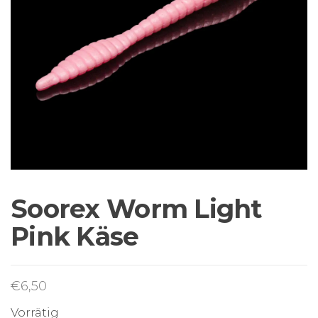
Sortiment Ruten,
Rollen und
Schnüre sowie
Zubehör für das
Brandungsangeln.
Soorex Worm Light
Pink Käse
€
6,50
Vorrätig