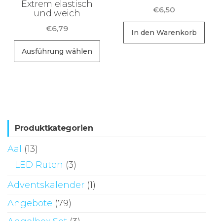
Extrem elastisch
gewählt
ge
€
6,50
und weich
werden
we
€
6,79
In den Warenkorb
Dieses
Ausführung wählen
Produkt
weist
mehrere
Varianten
auf.
Die
Produktkategorien
Optionen
Aal
(13)
können
LED Ruten
(3)
auf
der
Adventskalender
(1)
Produktseite
Angebote
(79)
gewählt