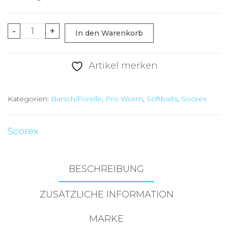
Soorex
-
+
In den Warenkorb
Worm
Light
Artikel merken
Pink
Käse
Kategorien:
Barsch/Forelle
,
Pro Worm
,
Softbaits
,
Soorex
Menge
Soorex
BESCHREIBUNG
ZUSÄTZLICHE INFORMATION
MARKE