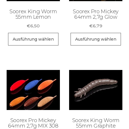
Soorex King Worm
Soorex Pro Mickey
55mm Lemon
64mm 2,7g Glow
€
6,50
€
6,79
Dieses
Di
Ausführung wählen
Ausführung wählen
Produkt
Pr
weist
wei
mehrere
me
Varianten
Va
auf.
auf
Die
Di
Optionen
Op
können
kö
auf
au
der
de
Soorex Pro Mickey
Soorex King Worm
Produktseite
Pr
64mm 2,7g MIX 308
55mm Graphite