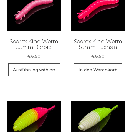
Soorex King Worm
Soorex King Worm
55mm Barbie
55mm Fuchsia
€
6,50
€
6,50
Dieses
Ausführung wählen
In den Warenkorb
Produkt
weist
mehrere
Varianten
auf.
Die
Optionen
können