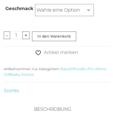
Geschmack
Soorex
-
+
In den Warenkorb
Worm
White
Artikel merken
Chartreuse
Menge
Artikelnummer:
n.a.
Kategorien:
Barsch/Forelle
,
Pro Worm
,
Softbaits
,
Soorex
Soorex
BESCHREIBUNG