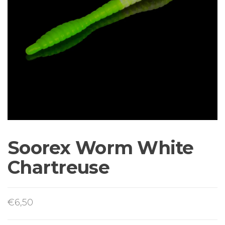
Sortiment Ruten,
Rollen und
Schnüre sowie
Zubehör für das
Brandungsangeln.
Soorex Worm White
Chartreuse
€
6,50