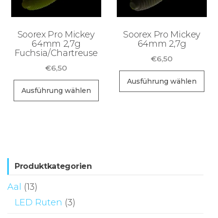
auf
der
Soorex Pro Mickey
Soorex Pro Mickey
Produktseite
64mm 2,7g
64mm 2,7g
Fuchsia/Chartreuse
gewählt
€
6,50
werden
€
6,50
Di
Ausführung wählen
Dieses
Pr
Ausführung wählen
Produkt
wei
weist
me
mehrere
Va
Varianten
auf
auf.
Di
Die
Produktkategorien
Op
Optionen
kö
Aal
(13)
können
au
LED Ruten
(3)
auf
de