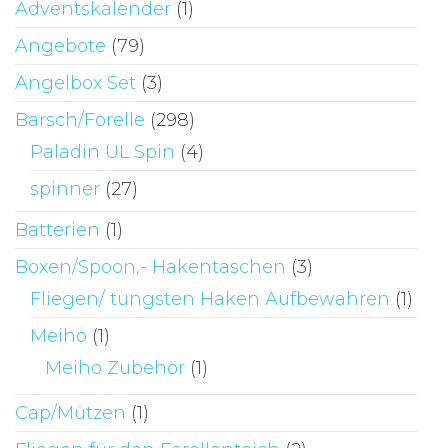
der
Adventskalender
(1)
Pr
Produktseite
ge
Angebote
(79)
gewählt
we
Angelbox Set
(3)
werden
Barsch/Forelle
(298)
Paladin UL Spin
(4)
spinner
(27)
Batterien
(1)
Boxen/Spoon,- Hakentaschen
(3)
Fliegen/ tungsten Haken Aufbewahren
(1)
Meiho
(1)
Meiho Zubehör
(1)
Cap/Mützen
(1)