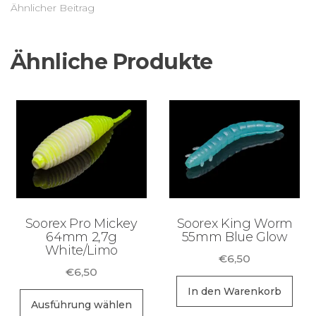
Ähnlicher Beitrag
Ähnliche Produkte
Soorex Pro Mickey
Soorex King Worm
64mm 2,7g
55mm Blue Glow
White/Limo
€
6,50
€
6,50
In den Warenkorb
Dieses
Ausführung wählen
Produkt