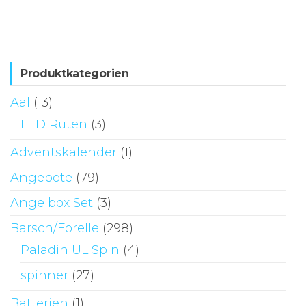
me
mehrere
Va
Varianten
auf
auf.
Di
Die
Produktkategorien
Op
Optionen
kö
Aal
(13)
können
au
LED Ruten
(3)
auf
de
der
Adventskalender
(1)
Pr
Produktseite
ge
Angebote
(79)
gewählt
we
Angelbox Set
(3)
werden
Barsch/Forelle
(298)
Paladin UL Spin
(4)
spinner
(27)
Batterien
(1)