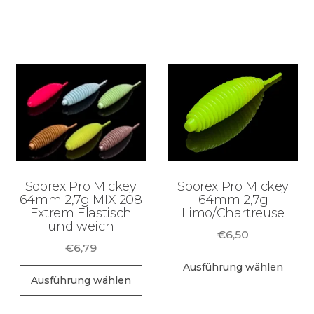
weist
mehrere
Varianten
auf.
Die
Optionen
können
auf
der
Soorex Pro Mickey
Soorex Pro Mickey
Produktseite
64mm 2,7g MIX 208
64mm 2,7g
Extrem Elastisch
Limo/Chartreuse
gewählt
und weich
werden
€
6,50
€
6,79
Di
Ausführung wählen
Dieses
Pr
Ausführung wählen
Produkt
wei
weist