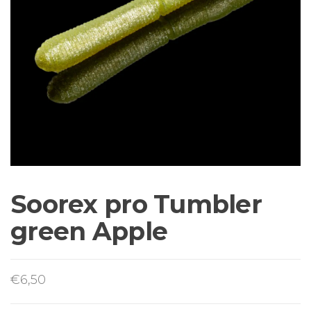
Sortiment Ruten,
Rollen und
Schnüre sowie
Zubehör für das
Brandungsangeln.
Soorex pro Tumbler
green Apple
€
6,50