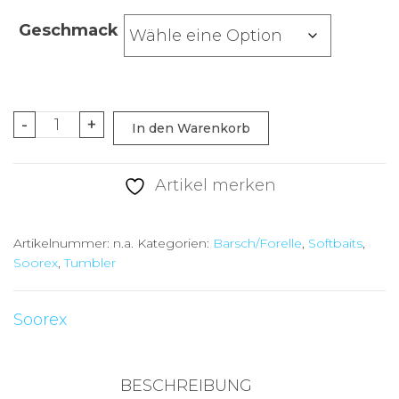
Geschmack
Soorex
-
+
In den Warenkorb
pro
Tumbler
Artikel merken
green
Apple
Artikelnummer:
n.a.
Kategorien:
Barsch/Forelle
,
Softbaits
,
Menge
Soorex
,
Tumbler
Soorex
BESCHREIBUNG