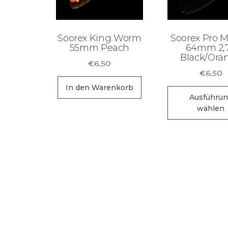
Soorex King Worm
Soorex Pro M
55mm Peach
64mm 2,
Black/Ora
€
6,50
€
6,50
In den Warenkorb
Ausführu
wählen