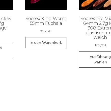
ickey
Soorex King Worm
Soorex Pro Mi
7g
55mm Fuchsia
64mm 2,7g 
nge
308 Extre
€
6,50
elastisch u
weich
In den Warenkorb
Dieses
€
6,79
ng
Produkt
Ausführung
weist
wählen
mehrere
Varianten
auf.
Die
Optionen
können
auf