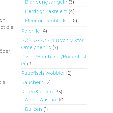
Brandungsangeln
(3)
Herring/Makrelem
(4)
sch
Meerforellenblinker
(6)
bt die
Polbrille
(4)
POPLA-POPPER von Viktor
Omelchenko
(7)
Köder
Posen/Bombarde/Bodentast
er
(9)
Raubfisch Wobbler
(2)
die
Räuchern
(2)
Ruten&Rollen
(33)
Alpha Austria
(10)
Bullzen
(1)