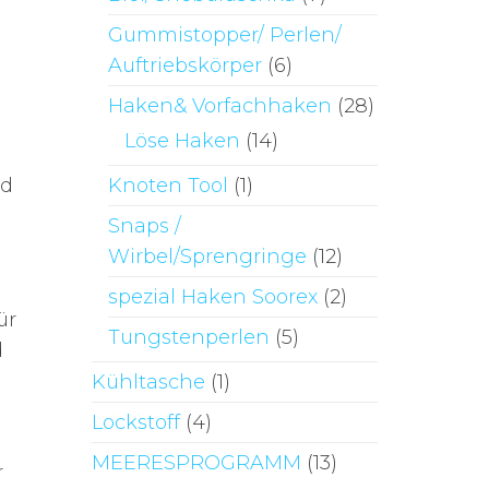
Gummistopper/ Perlen/
Auftriebskörper
(6)
Haken& Vorfachhaken
(28)
Löse Haken
(14)
Knoten Tool
(1)
nd
Snaps /
Wirbel/Sprengringe
(12)
spezial Haken Soorex
(2)
ür
Tungstenperlen
(5)
d
Kühltasche
(1)
Lockstoff
(4)
MEERESPROGRAMM
(13)
r