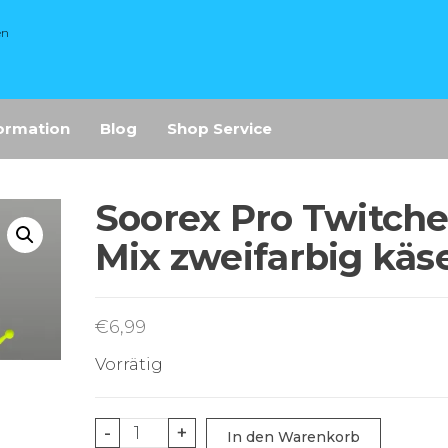
en
ormation
Blog
Shop Service
Soorex Pro Twitche
Mix zweifarbig käs
€
6,99
Vorrätig
Soorex
-
+
In den Warenkorb