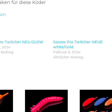
ken für diese Köder
ken
Pro Twitcher NEU GLOW
Soorex Pro Twitcher NEUE
, 2024
white/Gold
 Beitrag
Februar 6, 2024
Ähnlicher Beitrag