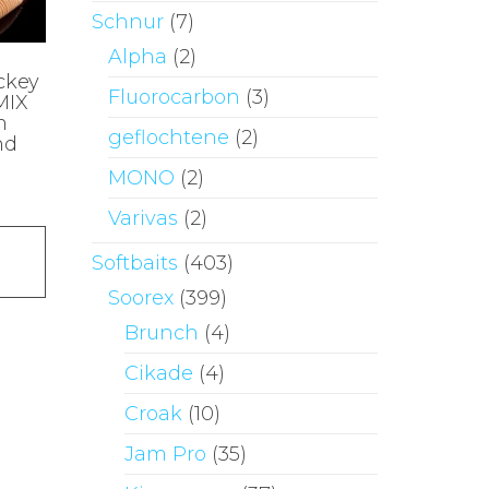
Schnur
(7)
Alpha
(2)
ckey
Fluorocarbon
(3)
MIX
m
geflochtene
(2)
nd
MONO
(2)
Varivas
(2)
Dieses
Softbaits
(403)
Produkt
weist
Soorex
(399)
mehrere
Brunch
(4)
Varianten
Cikade
(4)
auf.
Croak
(10)
Die
Optionen
Jam Pro
(35)
können