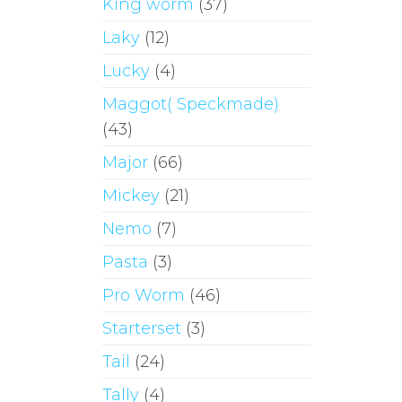
King worm
(37)
auf
Laky
(12)
der
Produktseite
Lucky
(4)
gewählt
Maggot( Speckmade)
werden
(43)
Major
(66)
Mickey
(21)
Nemo
(7)
Pasta
(3)
Pro Worm
(46)
Starterset
(3)
Tail
(24)
Tally
(4)