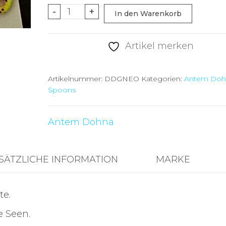
Antem
-
+
In den Warenkorb
Dohna
DDG
Artikel merken
Neo
01
Artikelnummer:
DDGNEO
Kategorien:
Antem Doh
Menge
Spoons
Antem Dohna
SÄTZLICHE INFORMATION
MARKE
te.
e Seen.