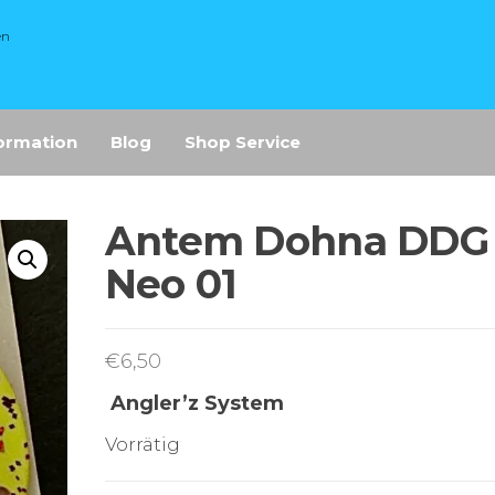
en
ormation
Blog
Shop Service
Antem Dohna DDG
Neo 01
€
6,50
Angler’z System
Vorrätig