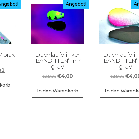
Angebot!
Angebot!
An
Vibrax
Duchlaufblinker
Duchlaufblin
„BANDITTEN“ in 4
„BANDITTEN“ 
g UV
g UV
prünglicher
Aktueller
00
Ursprünglicher
Aktueller
Urspr
€
8,66
€
4,00
€
8,66
€
4,0
s
Preis
Preis
Preis
Preis
ist:
korb
war:
ist:
war:
In den Warenkorb
In den Warenk
99
€7,00.
€8,66
€4,00.
€8,6