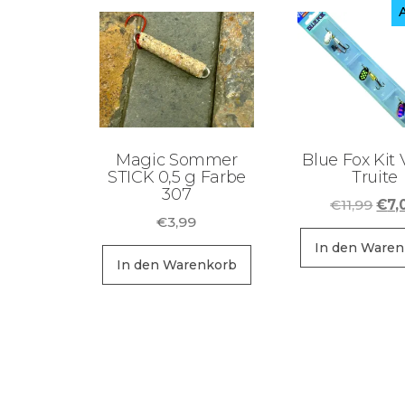
Magic Sommer
Blue Fox Kit 
STICK 0,5 g Farbe
Truite
307
Urs
€
11,99
€
7,
€
3,99
Prei
war:
In den Waren
In den Warenkorb
€11,