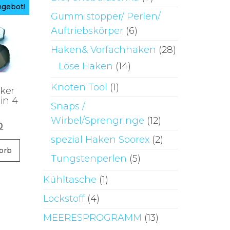
gebot!
Gummistopper/ Perlen/
Auftriebskörper
(6)
Haken& Vorfachhaken
(28)
Löse Haken
(14)
Knoten Tool
(1)
ker
in 4
Snaps /
Wirbel/Sprengringe
(12)
ünglicher
Aktueller
0
Preis
spezial Haken Soorex
(2)
ist:
orb
Tungstenperlen
(5)
6
€4,00.
Kühltasche
(1)
Lockstoff
(4)
MEERESPROGRAMM
(13)