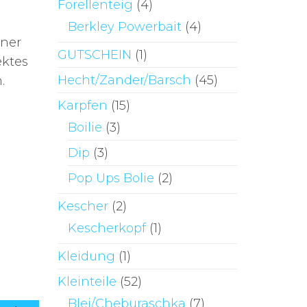
Forellenteig
(4)
Berkley Powerbait
(4)
iner
GUTSCHEIN
(1)
ektes
Hecht/Zander/Barsch
(45)
.
Karpfen
(15)
Boilie
(3)
Dip
(3)
Pop Ups Bolie
(2)
2
Kescher
(2)
Kescherkopf
(1)
Kleidung
(1)
Kleinteile
(52)
Blei/Cheburaschka
(7)