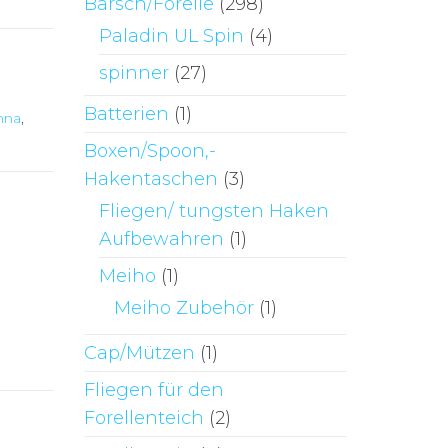
Barsch/Forelle
(298)
Paladin UL Spin
(4)
spinner
(27)
Batterien
(1)
hna
,
Boxen/Spoon,-
Hakentaschen
(3)
Fliegen/ tungsten Haken
Aufbewahren
(1)
Meiho
(1)
Meiho Zubehör
(1)
Cap/Mützen
(1)
Fliegen für den
Forellenteich
(2)