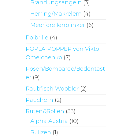
Brandungsangeln
(3)
Die
Optionen
Herring/Makrelem
(4)
können
Meerforellenblinker
(6)
auf
der
Polbrille
(4)
Produktseite
POPLA-POPPER von Viktor
gewählt
Omelchenko
(7)
werden
Posen/Bombarde/Bodentast
er
(9)
Raubfisch Wobbler
(2)
Räuchern
(2)
Ruten&Rollen
(33)
Alpha Austria
(10)
Bullzen
(1)