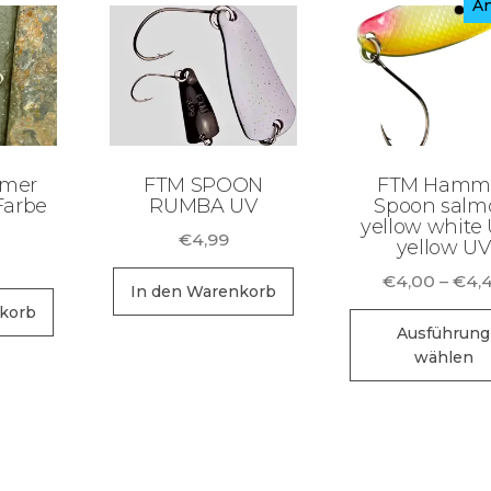
An
mmer
FTM SPOON
FTM Hamm
Farbe
RUMBA UV
Spoon salm
yellow white 
€
4,99
yellow UV
€
4,00
–
€
4,
In den Warenkorb
korb
Ausführung
wählen