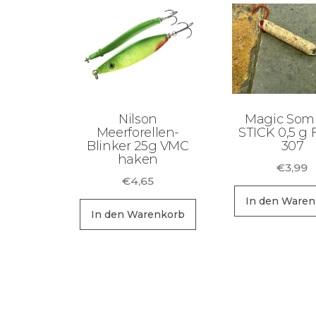
Nilson
Magic So
Meerforellen-
STICK 0,5 g 
Blinker 25g VMC
307
haken
€
3,99
€
4,65
In den Waren
In den Warenkorb