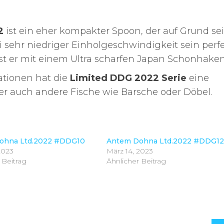
2
ist ein eher kompakter Spoon, der auf Grund se
i sehr niedriger Einholgeschwindigkeit sein perf
 ist er mit einem Ultra scharfen Japan Schonhaken
ationen hat die
Limited DDG 2022 Serie
eine
er auch andere Fische wie Barsche oder Döbel.
ohna Ltd.2022 #DDG10
Antem Dohna Ltd.2022 #DDG1
2023
März 14, 2023
 Beitrag
Ähnlicher Beitrag