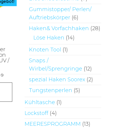
gebot!
Gummistopper/ Perlen/
Auftriebskörper
(6)
Haken& Vorfachhaken
(28)
Löse Haken
(14)
er
Knoten Tool
(1)
on
Snaps /
UV /
Wirbel/Sprengringe
(12)
Preisspanne:
49
spezial Haken Soorex
(2)
€4,00
Dieses
bis
Tungstenperlen
(5)
Produkt
€4,49
weist
Kühltasche
(1)
mehrere
Lockstoff
(4)
Varianten
MEERESPROGRAMM
(13)
auf.