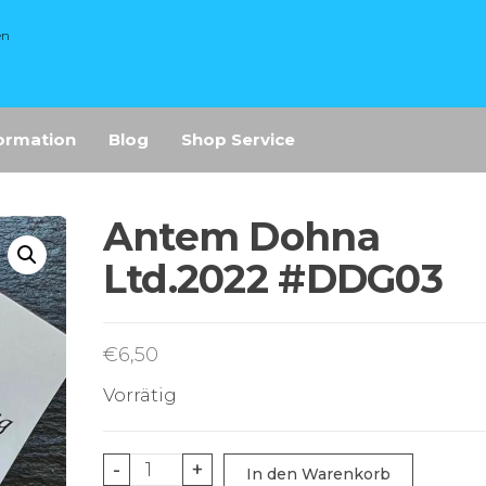
en
ormation
Blog
Shop Service
Antem Dohna
Ltd.2022 #DDG03
€
6,50
Vorrätig
Antem
-
+
In den Warenkorb