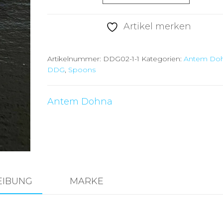
Dohna
Ltd.2022
Artikel merken
#DDG03
Menge
Artikelnummer:
DDG02-1-1
Kategorien:
Antem Do
DDG
,
Spoons
Antem Dohna
EIBUNG
MARKE