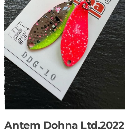
Sortiment Ruten,
Rollen und
Schnüre sowie
Zubehör für das
Brandungsangeln.
Antem Dohna Ltd.2022