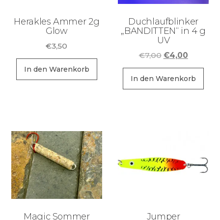
Herakles Ammer 2g
Duchlaufblinker
Glow
„BANDITTEN“ in 4 g
UV
€
3,50
Ursprüngliche
Aktuelle
€
7,00
€
4,00
Preis
Preis
In den Warenkorb
war:
ist:
In den Warenkorb
€7,00
€4,00.
Magic Sommer
Jumper