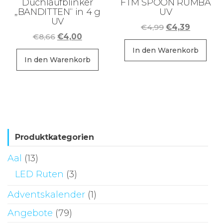
Duchlaufblinker
FTM SPOON RUMBA
„BANDITTEN“ in 4 g
UV
UV
Ursprüngliche
Aktuelle
€
4,99
€
4,39
Ursprünglicher
Aktueller
€
8,66
€
4,00
Preis
Preis
Preis
Preis
war:
ist:
In den Warenkorb
war:
ist:
In den Warenkorb
€4,99
€4,39.
€8,66
€4,00.
Produktkategorien
Aal
(13)
LED Ruten
(3)
Adventskalender
(1)
Angebote
(79)