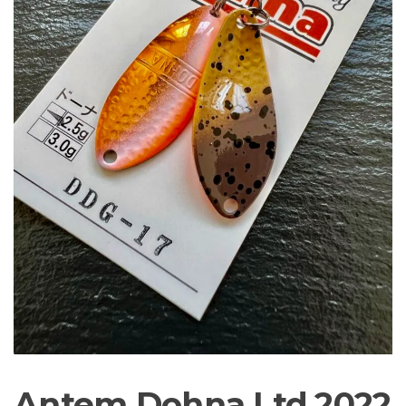
Sortiment Ruten,
Rollen und
Schnüre sowie
Zubehör für das
Brandungsangeln.
Antem Dohna Ltd.2022