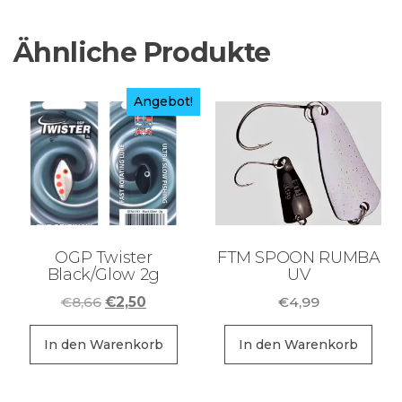
Ähnliche Produkte
Angebot!
OGP Twister
FTM SPOON RUMBA
Black/Glow 2g
UV
Ursprünglicher
Aktueller
€
8,66
€
2,50
€
4,99
Preis
Preis
war:
ist:
In den Warenkorb
In den Warenkorb
€8,66
€2,50.