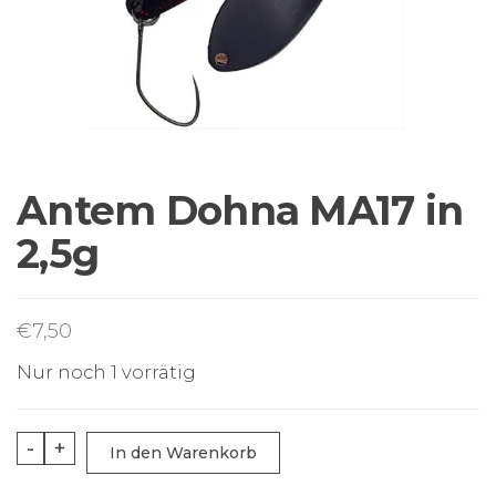
Sortiment Ruten,
Rollen und
Schnüre sowie
Zubehör für das
Brandungsangeln.
Antem Dohna MA17 in
2,5g
€
7,50
Nur noch 1 vorrätig
Antem
-
+
In den Warenkorb
Dohna