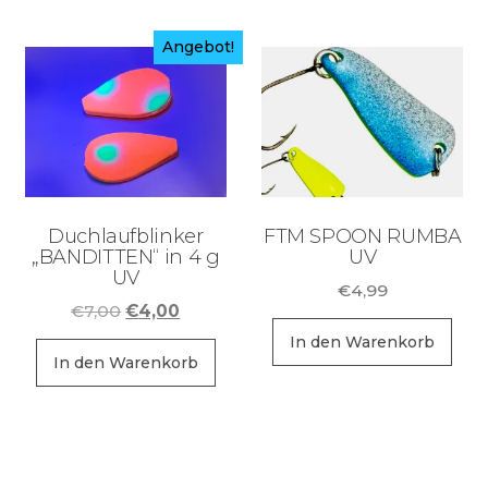
Angebot!
Duchlaufblinker
FTM SPOON RUMBA
„BANDITTEN“ in 4 g
UV
UV
€
4,99
Ursprünglicher
Aktueller
€
7,00
€
4,00
Preis
Preis
In den Warenkorb
war:
ist:
In den Warenkorb
€7,00
€4,00.