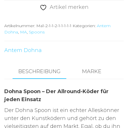
MA17
Artikel merken
in
2,5g
Artikelnummer:
Ma1-2-1-1-2-1-1-1-1-1
Kategorien:
Antem
Menge
Dohna
,
MA
,
Spoons
Antem Dohna
BESCHREIBUNG
MARKE
Dohna Spoon – Der Allround-Köder für
jeden Einsatz
Der Dohna Spoon ist ein echter Alleskönner
unter den Kunstködern und gehört zu den
vielseitigsten auf dem Markt. Egal, ob du ihn