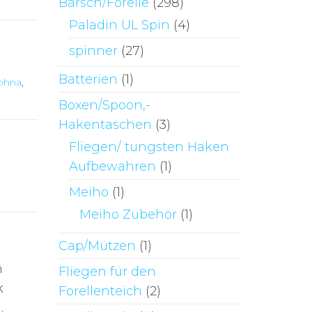
Barsch/Forelle
(298)
Paladin UL Spin
(4)
spinner
(27)
Batterien
(1)
ohna
,
Boxen/Spoon,-
Hakentaschen
(3)
Fliegen/ tungsten Haken
Aufbewahren
(1)
Meiho
(1)
Meiho Zubehör
(1)
Cap/Mützen
(1)
n
Fliegen für den
k
Forellenteich
(2)
.