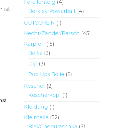
Forellenteig
(4)
 ist
Berkley Powerbait
(4)
GUTSCHEIN
(1)
Hecht/Zander/Barsch
(45)
Karpfen
(15)
Boilie
(3)
Dip
(3)
Pop Ups Bolie
(2)
Kescher
(2)
Kescherkopf
(1)
ns!
Kleidung
(1)
Kleinteile
(52)
Blei/Cheburaschka
(7)