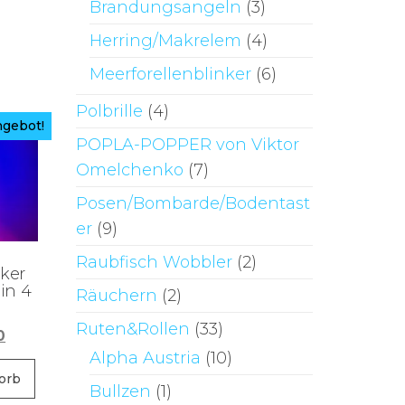
Brandungsangeln
(3)
Herring/Makrelem
(4)
Meerforellenblinker
(6)
Polbrille
(4)
gebot!
POPLA-POPPER von Viktor
Omelchenko
(7)
Posen/Bombarde/Bodentast
er
(9)
Raubfisch Wobbler
(2)
ker
in 4
Räuchern
(2)
Ruten&Rollen
(33)
ünglicher
Aktueller
0
Alpha Austria
(10)
Preis
ist:
orb
Bullzen
(1)
6
€4,00.