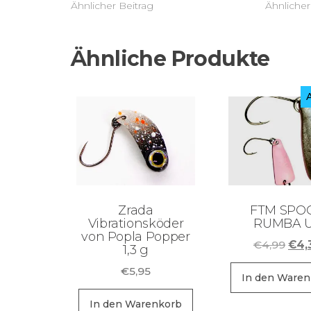
Ähnlicher Beitrag
Ähnlicher
Ähnliche Produkte
Zrada
FTM SPO
Vibrationsköder
RUMBA 
von Popla Popper
Ursp
€
4,99
€
4,
1,3 g
Prei
€
5,95
war:
In den Waren
€4,
In den Warenkorb