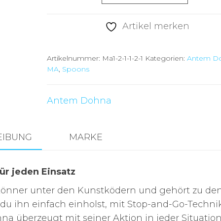
Dohna
MA20
Artikel merken
in
2,5g
Artikelnummer:
Ma1-2-1-1-2-1
Kategorien:
Antem D
Menge
MA
,
Spoons
Antem Dohna
EIBUNG
MARKE
ür jeden Einsatz
skönner unter den Kunstködern und gehört zu de
b du ihn einfach einholst, mit Stop-and-Go-Techni
na überzeugt mit seiner Aktion in jeder Situation