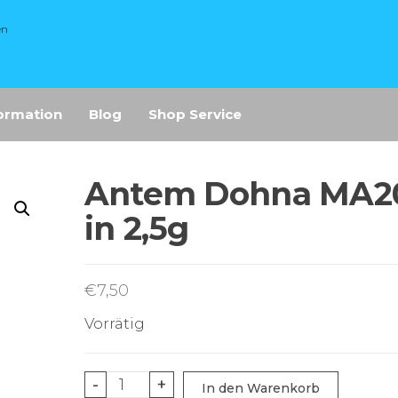
en
ormation
Blog
Shop Service
Antem Dohna MA2
in 2,5g
€
7,50
Vorrätig
Antem
-
+
In den Warenkorb