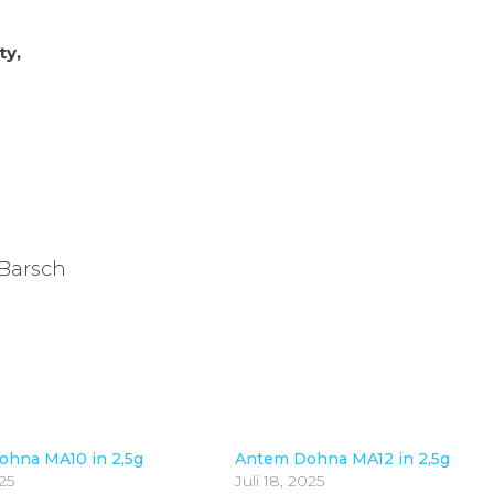
ty,
,Barsch
hna MA10 in 2,5g
Antem Dohna MA12 in 2,5g
025
Juli 18, 2025