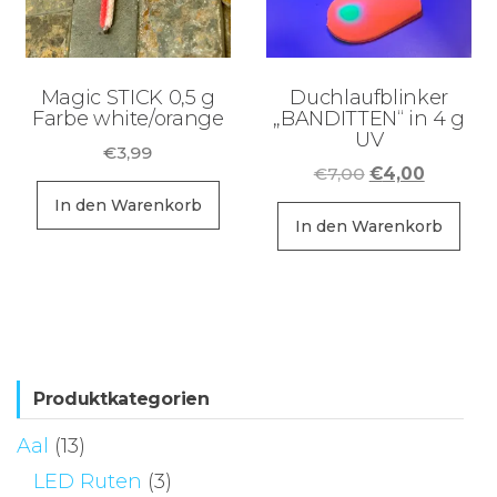
Magic STICK 0,5 g
Duchlaufblinker
Farbe white/orange
„BANDITTEN“ in 4 g
UV
€
3,99
Ursprüngliche
Aktuelle
€
7,00
€
4,00
Preis
Preis
In den Warenkorb
war:
ist:
In den Warenkorb
€7,00
€4,00.
Produktkategorien
Aal
(13)
LED Ruten
(3)