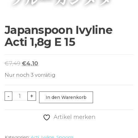
Japanspoon Ivyline
Acti 1,8g E 15
Ursprünglicher
Aktueller
€
7,49
€
4,10
Preis
Preis
Nur noch 3 vorrätig
war:
ist:
€7,49
€4,10.
Japanspoon
-
+
In den Warenkorb
Ivyline
Acti
Artikel merken
1,8g
E
Kategorien:
Acti
,
Ivyline
,
Spoons