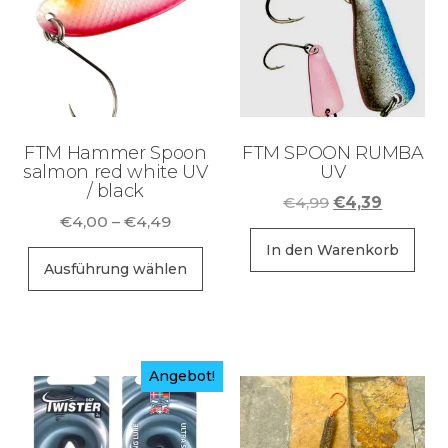
FTM Hammer Spoon
FTM SPOON RUMBA
salmon red white UV
UV
/ black
Ursprüngliche
Aktuelle
€
4,99
€
4,39
Preisspanne:
€
4,00
–
€
4,49
Preis
Preis
€4,00
war:
ist:
In den Warenkorb
Dieses
bis
Ausführung wählen
€4,99
€4,39.
Produkt
€4,49
weist
mehrere
Varianten
Angebot!
auf.
Die