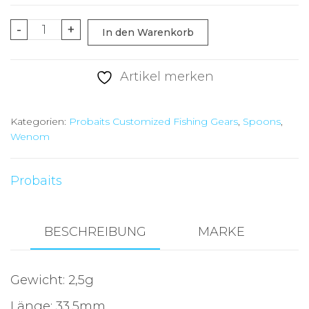
Probaits
-
+
In den Warenkorb
CFG
-
Artikel merken
Wenom
-
Kategorien:
Probaits Customized Fishing Gears
,
Spoons
,
10222
Wenom
Menge
Probaits
BESCHREIBUNG
MARKE
Gewicht: 2,5g
Länge: 33,5mm