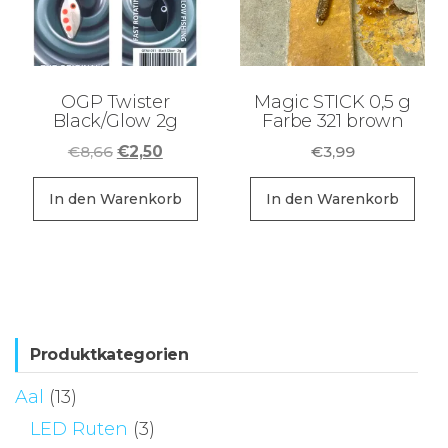
Optionen
können
auf
der
OGP Twister
Magic STICK 0,5 g
Produktseite
Black/Glow 2g
Farbe 321 brown
gewählt
Ursprünglicher
Aktueller
€
8,66
€
2,50
€
3,99
werden
Preis
Preis
war:
ist:
In den Warenkorb
In den Warenkorb
€8,66
€2,50.
Produktkategorien
Aal
(13)
LED Ruten
(3)