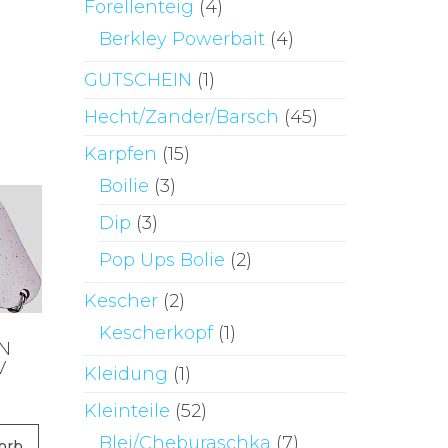
Forellenteig
(4)
Berkley Powerbait
(4)
GUTSCHEIN
(1)
Hecht/Zander/Barsch
(45)
Karpfen
(15)
Boilie
(3)
Dip
(3)
Pop Ups Bolie
(2)
Kescher
(2)
Kescherkopf
(1)
N
V
Kleidung
(1)
Kleinteile
(52)
Blei/Cheburaschka
(7)
orb