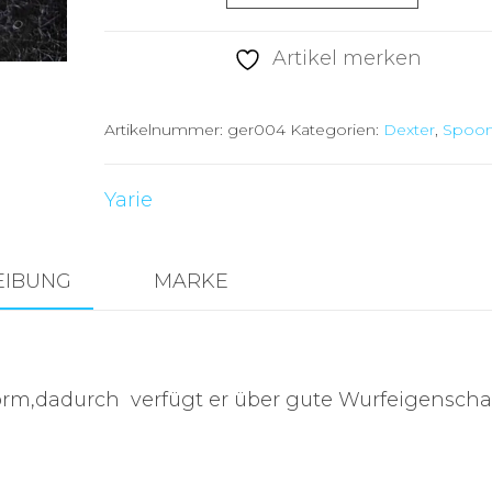
Dexter
2,5g-
Artikel merken
GER04
Menge
Artikelnummer:
ger004
Kategorien:
Dexter
,
Spoo
Yarie
EIBUNG
MARKE
orm,dadurch verfügt er über gute Wurfeigenscha