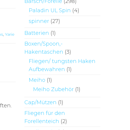
Barsch/Forelle
(298)
Paladin UL Spin
(4)
spinner
(27)
Batterien
(1)
ns
,
Yarie
Boxen/Spoon,-
Hakentaschen
(3)
Fliegen/ tungsten Haken
Aufbewahren
(1)
Meiho
(1)
Meiho Zubehör
(1)
Cap/Mützen
(1)
ften.
Fliegen für den
Forellenteich
(2)