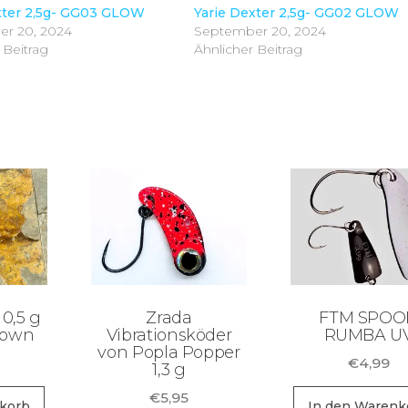
xter 2,5g- GG03 GLOW
Yarie Dexter 2,5g- GG02 GLOW
r 20, 2024
September 20, 2024
 Beitrag
Ähnlicher Beitrag
0,5 g
Zrada
FTM SPOO
rown
Vibrationsköder
RUMBA U
von Popla Popper
€
4,99
1,3 g
€
5,95
korb
In den Warenk