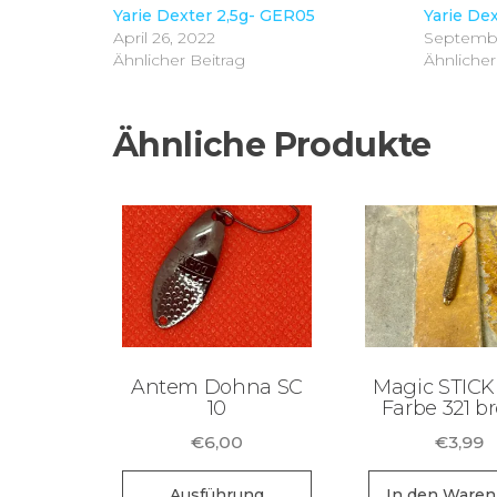
Yarie Dexter 2,5g- GER05
Yarie De
April 26, 2022
Septembe
Ähnlicher Beitrag
Ähnlicher
Ähnliche Produkte
Antem Dohna SC
Magic STICK 
10
Farbe 321 b
€
6,00
€
3,99
Dieses
Ausführung
In den Waren