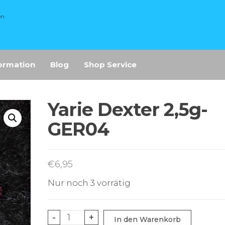
en
ormation
Blog
Shop Service
Yarie Dexter 2,5g-
GER04
€
6,95
Nur noch 3 vorrätig
Yarie
-
+
In den Warenkorb