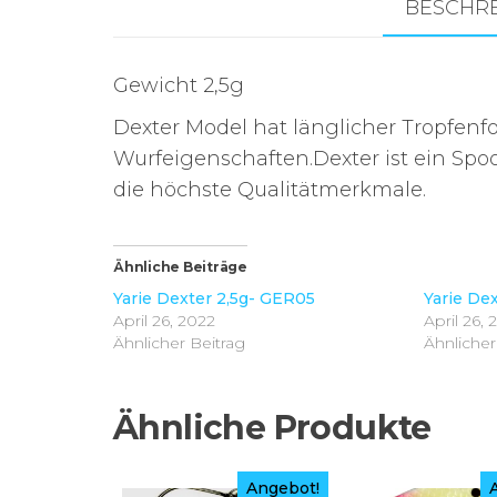
BESCHR
Gewicht 2,5g
Dexter Model hat länglicher Tropfenf
Wurfeigenschaften.Dexter ist ein Spo
die höchste Qualitätmerkmale.
Ähnliche Beiträge
Yarie Dexter 2,5g- GER05
Yarie De
April 26, 2022
April 26, 
Ähnlicher Beitrag
Ähnlicher
Ähnliche Produkte
Angebot!