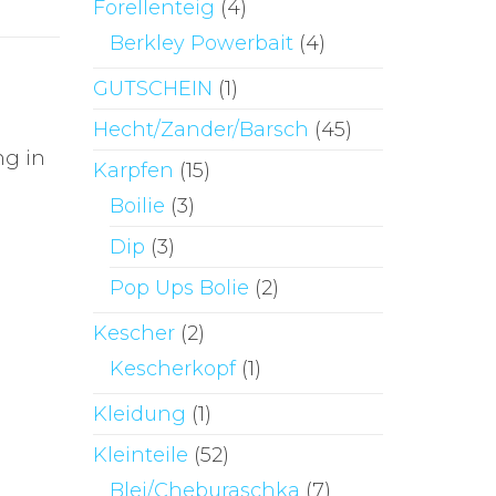
Forellenteig
(4)
Berkley Powerbait
(4)
GUTSCHEIN
(1)
Hecht/Zander/Barsch
(45)
ng in
Karpfen
(15)
Boilie
(3)
Dip
(3)
Pop Ups Bolie
(2)
Kescher
(2)
Kescherkopf
(1)
Kleidung
(1)
Kleinteile
(52)
Blei/Cheburaschka
(7)