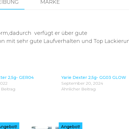
EIBUNG
MARKE
orm,dadurch verfügt er über gute
on mit sehr gute Laufverhalten und Top Lackieru
xter 2,5g- GER04
Yarie Dexter 2,5g- GG03 GLOW
2022
September 20, 2024
 Beitrag
Ähnlicher Beitrag
Angebot!
Angebot!