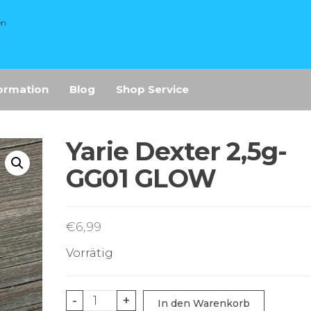
en
ormation
Blog
Shop Service
Yarie Dexter 2,5g-
GG01 GLOW
€
6,99
Vorrätig
Yarie
-
+
In den Warenkorb