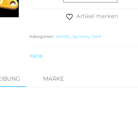
Dexter
H
Artikel merken
5
Gewicht
Kategorien:
Dexter
,
Spoons
,
Yarie
2,5g
Menge
Yarie
EIBUNG
MARKE