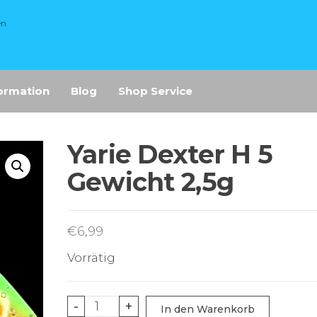
en
ormation
Blog
Shop Service
Yarie Dexter H 5
Gewicht 2,5g
€
6,99
Vorrätig
Yarie
-
+
In den Warenkorb