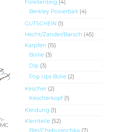
Forellenteig
(4)
Berkley Powerbait
(4)
GUTSCHEIN
(1)
Hecht/Zander/Barsch
(45)
Karpfen
(15)
Boilie
(3)
Dip
(3)
Pop Ups Bolie
(2)
Kescher
(2)
Kescherkopf
(1)
Kleidung
(1)
n-
Kleinteile
(52)
VMC
Blei/Cheburaschka
(7)