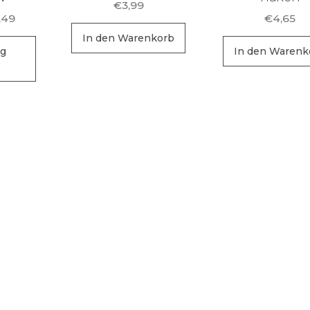
€
3,99
Preisspanne:
,49
€
4,65
€4,00
In den Warenkorb
Dieses
bis
ng
In den Warenk
Produkt
€4,49
weist
mehrere
Varianten
auf.
Die
Optionen
können
auf
der
Produktseite
gewählt
werden