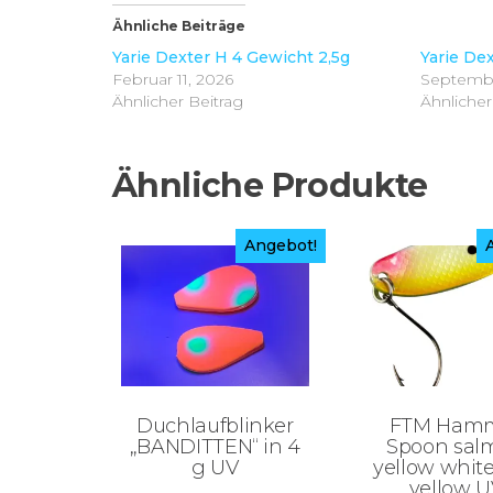
Ähnliche Beiträge
Yarie Dexter H 4 Gewicht 2,5g
Yarie Dex
Februar 11, 2026
Septembe
Ähnlicher Beitrag
Ähnlicher
Ähnliche Produkte
Angebot!
Duchlaufblinker
FTM Ham
„BANDITTEN“ in 4
Spoon sal
g UV
yellow white
yellow U