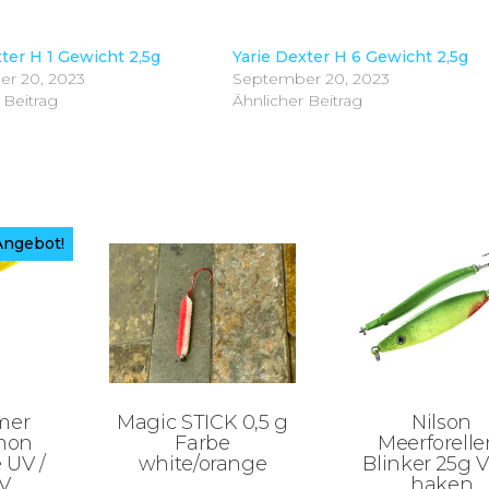
ter H 1 Gewicht 2,5g
Yarie Dexter H 6 Gewicht 2,5g
r 20, 2023
September 20, 2023
 Beitrag
Ähnlicher Beitrag
Angebot!
mer
Magic STICK 0,5 g
Nilson
mon
Farbe
Meerforelle
 UV /
white/orange
Blinker 25g 
V
haken