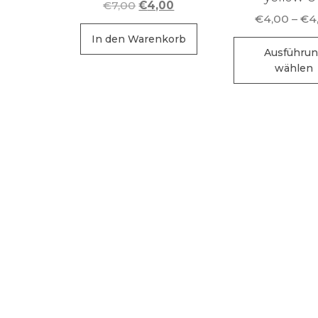
Ursprünglicher
Aktueller
€
7,00
€
4,00
€
4,00
–
€
4
Preis
Preis
war:
ist:
In den Warenkorb
Ausführu
€7,00
€4,00.
wählen