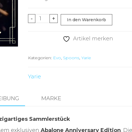
Abalone
-
+
In den Warenkorb
100
Jahre
Artikel merken
Anniversary
–
Kategorien:
Evo
,
Spoons
,
Yarie
Einzigartiges
Sammlerstück
2,0g
Yarie
Menge
EIBUNG
MARKE
nzigartiges Sammlerstück
esem exklusiven
Abalone Anniversary Edition
. Di