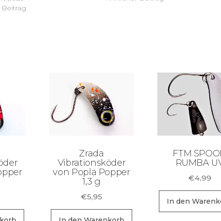
 Beitrag
Zrada
FTM SPOO
öder
Vibrationsköder
RUMBA U
opper
von Popla Popper
€
4,99
1,3 g
€
5,95
In den Warenk
korb
In den Warenkorb