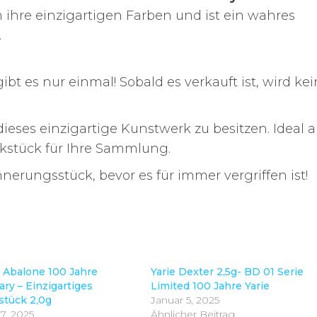
ihre einzigartigen Farben und ist ein wahres
.
gibt es nur einmal! Sobald es verkauft ist, wird ke
ieses einzigartige Kunstwerk zu besitzen. Ideal a
kstück für Ihre Sammlung.
nerungsstück, bevor es für immer vergriffen ist!
o Abalone 100 Jahre
Yarie Dexter 2,5g- BD 01 Serie
ry – Einzigartiges
Limited 100 Jahre Yarie
tück 2,0g
Januar 5, 2025
7, 2025
Ähnlicher Beitrag