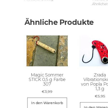
Ähnlicher
Ähnliche Produkte
Magic Sommer
Zrada
STICK 0,5 g Farbe
Vibrationsk
307
von Popla P
1,3 g
€
3,99
€
5,95
In den Warenkorb
In den Waren