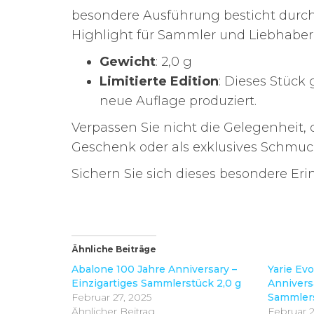
besondere Ausführung besticht durch 
Highlight für Sammler und Liebhaber
Gewicht
: 2,0 g
Limitierte Edition
: Dieses Stück 
neue Auflage produziert.
Verpassen Sie nicht die Gelegenheit, d
Geschenk oder als exklusives Schmuc
Sichern Sie sich dieses besondere Erin
Ähnliche Beiträge
Abalone 100 Jahre Anniversary –
Yarie Ev
Einzigartiges Sammlerstück 2,0 g
Anniversa
Februar 27, 2025
Sammlers
Ähnlicher Beitrag
Februar 2