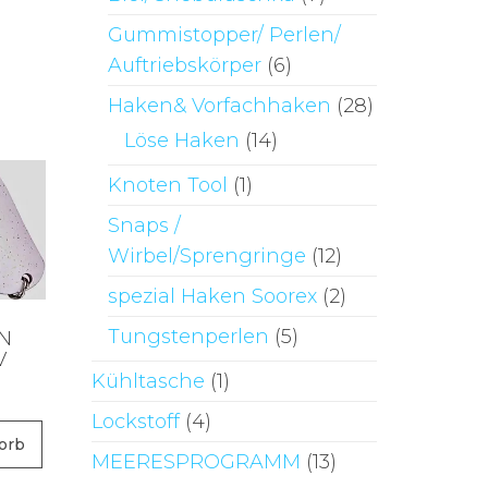
Gummistopper/ Perlen/
Auftriebskörper
(6)
Haken& Vorfachhaken
(28)
Löse Haken
(14)
Knoten Tool
(1)
Snaps /
Wirbel/Sprengringe
(12)
spezial Haken Soorex
(2)
Tungstenperlen
(5)
N
V
Kühltasche
(1)
Lockstoff
(4)
orb
MEERESPROGRAMM
(13)