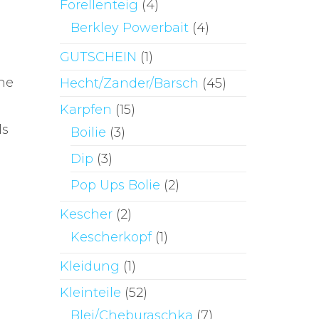
Forellenteig
(4)
Berkley Powerbait
(4)
GUTSCHEIN
(1)
ine
Hecht/Zander/Barsch
(45)
Karpfen
(15)
ls
Boilie
(3)
Dip
(3)
Pop Ups Bolie
(2)
Kescher
(2)
Kescherkopf
(1)
Kleidung
(1)
Kleinteile
(52)
Blei/Cheburaschka
(7)