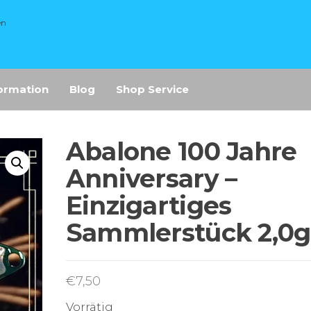
en
ormation
Blog
Shop Service
Abalone 100 Jahre
Anniversary –
Einzigartiges
Sammlerstück 2,0g
€
7,50
Vorrätig