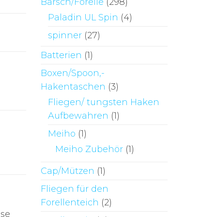
Barsch/Forelle
(298)
Paladin UL Spin
(4)
spinner
(27)
Batterien
(1)
Boxen/Spoon,-
Hakentaschen
(3)
Fliegen/ tungsten Haken
Aufbewahren
(1)
Meiho
(1)
Meiho Zubehör
(1)
Cap/Mützen
(1)
Fliegen für den
Forellenteich
(2)
ese