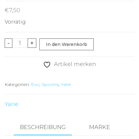
€
7,50
Vorrätig
Yarie
-
+
In den Warenkorb
Evo
Abalone
Artikel merken
100
Jahre
Kategorien:
Evo
,
Spoons
,
Yarie
Anniversary
–
Einzigartiges
Yarie
Sammlerstück
2,0g
BESCHREIBUNG
MARKE
Menge