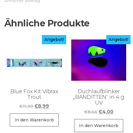
Ähnlicher Beitrag
Ähnliche Produkte
Angebot!
Angebot!
Blue Fox Kit Vibrax
Duchlaufblinker
Trout
„BANDITTEN“ in 4 g
UV
Ursprünglicher
Aktueller
€
11,99
€
8,99
Ursprüngliche
Aktuelle
€
8,66
€
4,00
Preis
Preis
Preis
Preis
war:
ist:
In den Warenkorb
war:
ist:
In den Warenkorb
€11,99
€8,99.
€8,66
€4,00.