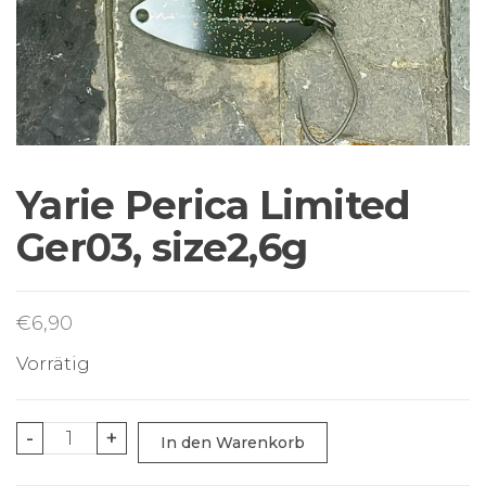
Sortiment Ruten,
Rollen und
Schnüre sowie
Zubehör für das
Brandungsangeln.
Yarie Perica Limited
Ger03, size2,6g
€
6,90
Vorrätig
Yarie
-
+
In den Warenkorb
Perica