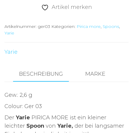
Limited
Artikel merken
Ger03,
size2,6g
Artikelnummer:
ger03
Kategorien:
Pirica more
,
Spoons
,
Menge
Yarie
Yarie
BESCHREIBUNG
MARKE
Gew.: 2,6 g
Colour: Ger 03
Der
Yarie
PIRICA MORE ist ein kleiner
leichter
Spoon
von
Yarie,
der bei langsamer