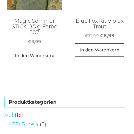
Magic Sommer
Blue Fox Kit Vibrax
STICK 0,5 g Farbe
Trout
307
Ursprüngliche
Aktuelle
€
11,99
€
8,99
€
3,99
Preis
Preis
war:
ist:
In den Warenkorb
In den Warenkorb
€11,99
€8,99.
Produktkategorien
Aal
(13)
LED Ruten
(3)