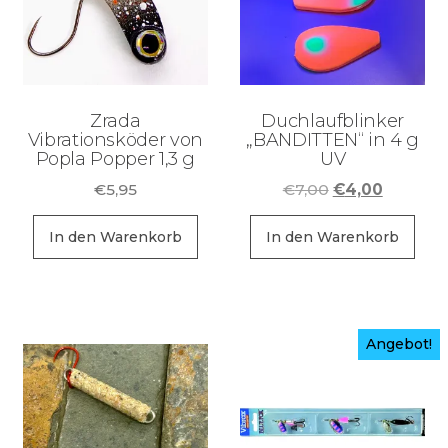
Zrada
Duchlaufblinker
Vibrationsköder von
„BANDITTEN“ in 4 g
Popla Popper 1,3 g
UV
Ursprüngliche
Aktuelle
€
5,95
€
7,00
€
4,00
Preis
Preis
war:
ist:
In den Warenkorb
In den Warenkorb
€7,00
€4,00.
Angebot!