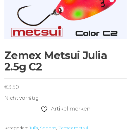
Sortiment Ruten,
Rollen und
Schnüre sowie
Zubehör für das
Brandungsangeln.
Zemex Metsui Julia
2.5g C2
€
3,50
Nicht vorrätig
Artikel merken
Kategorien:
Julia
,
Spoons
,
Zemex metsui