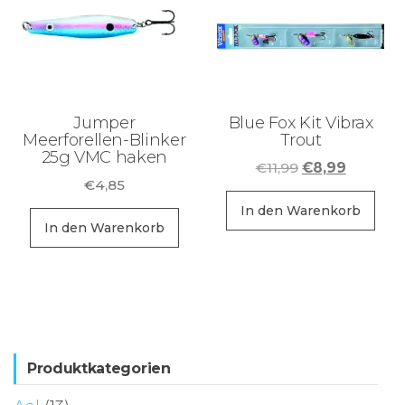
Jumper
Blue Fox Kit Vibrax
Meerforellen-Blinker
Trout
25g VMC haken
Ursprüngliche
Aktuelle
€
11,99
€
8,99
€
4,85
Preis
Preis
war:
ist:
In den Warenkorb
In den Warenkorb
€11,99
€8,99.
Produktkategorien