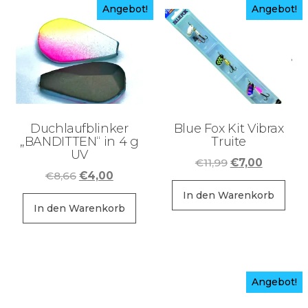
Angebot!
Angebot!
Duchlaufblinker
Blue Fox Kit Vibrax
„BANDITTEN“ in 4 g
Truite
UV
Ursprüngliche
Aktuelle
€
11,99
€
7,00
Ursprünglicher
Aktueller
€
8,66
€
4,00
Preis
Preis
Preis
Preis
war:
ist:
In den Warenkorb
war:
ist:
In den Warenkorb
€11,99
€7,00.
€8,66
€4,00.
Angebot!