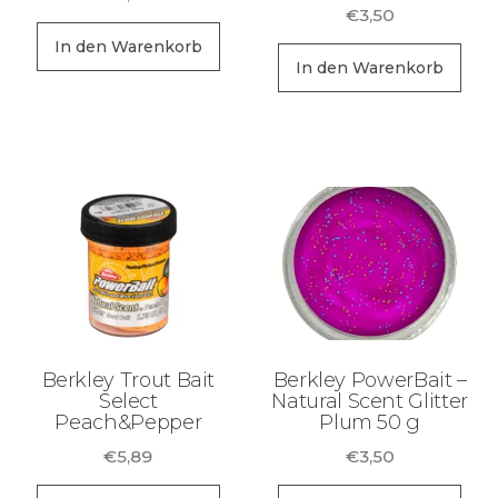
€
3,50
In den Warenkorb
In den Warenkorb
Berkley Trout Bait
Berkley PowerBait –
Select
Natural Scent Glitter
Peach&Pepper
Plum 50 g
€
5,89
€
3,50