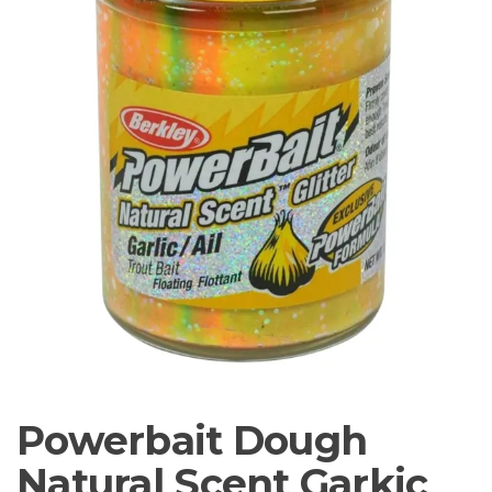
Sortiment Ruten,
Rollen und
Schnüre sowie
Zubehör für das
Brandungsangeln.
Powerbait Dough
Natural Scent Garkic