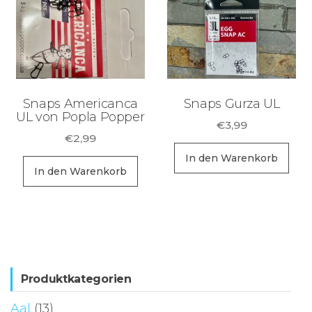
Di
Op
kö
au
de
Snaps Americanca
Snaps Gurza UL
Pr
UL von Popla Popper
€
3,99
ge
€
2,99
we
In den Warenkorb
In den Warenkorb
Produktkategorien
Aal
(13)