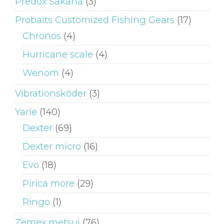
Predox Sakana
(3)
Probaits Customized Fishing Gears
(17)
Chronos
(4)
Hurricane scale
(4)
Wenom
(4)
Vibrationsköder
(3)
Yarie
(140)
Dexter
(69)
Dexter micro
(16)
Evo
(18)
Pirica more
(29)
Ringo
(1)
Zemex metsui
(76)