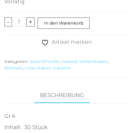
Vorrätig
Slow
-
+
In den Warenkorb
Death
brüniert
Artikel merken
Gr.4,
Spar
Kategorien:
Barsch/Forelle
,
Haken& Vorfachhaken
,
Set
Kleinteile
,
Löse Haken
,
Zubehör
30
Stück
Menge
BESCHREIBUNG
Gr:4
Inhalt : 30 Stück