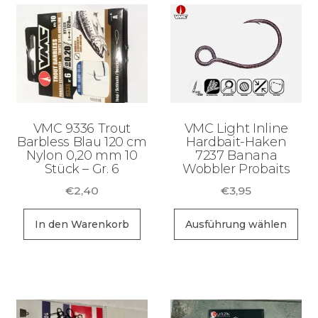
VMC 9336 Trout
VMC Light Inline
Barbless Blau 120 cm
Hardbait-Haken
Nylon 0,20 mm 10
7237 Banana
Stück – Gr. 6
Wobbler Probaits
€
2,40
€
3,95
Di
In den Warenkorb
Ausführung wählen
Pr
wei
me
Va
auf