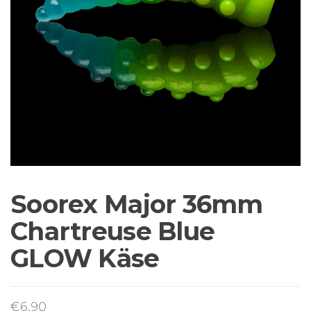
Sortiment Ruten,
Rollen und
Schnüre sowie
Zubehör für das
Brandungsangeln.
Soorex Major 36mm
Chartreuse Blue
GLOW Käse
€
6,90