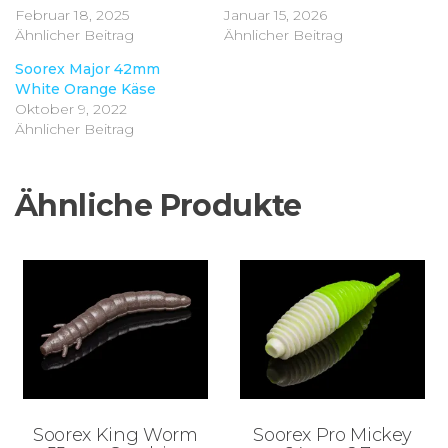
Februar 18, 2025
Januar 15, 2026
Ähnlicher Beitrag
Ähnlicher Beitrag
Soorex Major 42mm
White Orange Käse
Oktober 9, 2022
Ähnlicher Beitrag
Ähnliche Produkte
Soorex King Worm
Soorex Pro Mickey