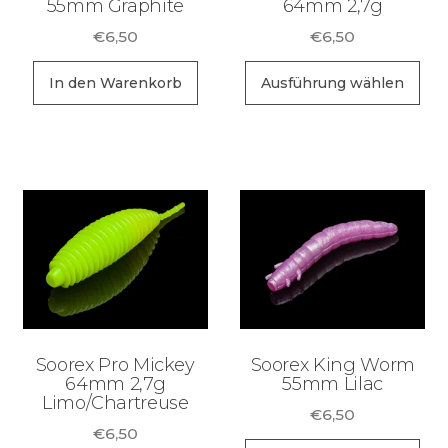
55mm Graphite
64mm 2,7g
€
6,50
€
6,50
Di
In den Warenkorb
Ausführung wählen
Pr
wei
me
Va
auf
Di
Op
kö
au
de
Soorex Pro Mickey
Soorex King Worm
Pr
64mm 2,7g
55mm Lilac
Limo/Chartreuse
ge
€
6,50
we
€
6,50
Di