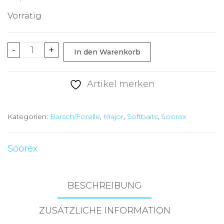
Vorrätig
Soorex
-
+
In den Warenkorb
Major
36mm
Artikel merken
Chartreuse
Blue
Kategorien:
Barsch/Forelle
,
Major
,
Softbaits
,
Soorex
GLOW
Käse
Menge
Soorex
BESCHREIBUNG
ZUSÄTZLICHE INFORMATION