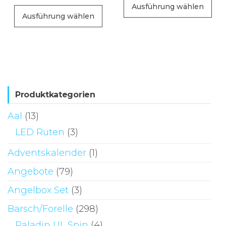
Ausführung wählen
Dieses
Pr
Ausführung wählen
Produkt
wei
weist
me
mehrere
Va
Varianten
auf
auf.
Di
Die
Produktkategorien
Op
Optionen
kö
Aal
(13)
können
au
LED Ruten
(3)
auf
de
der
Adventskalender
(1)
Pr
Produktseite
ge
Angebote
(79)
gewählt
we
Angelbox Set
(3)
werden
Barsch/Forelle
(298)
Paladin UL Spin
(4)