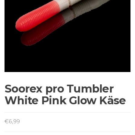
Sortiment Ruten,
Rollen und
Schnüre sowie
Zubehör für das
Brandungsangeln.
Soorex pro Tumbler
White Pink Glow Käse
€
6,99