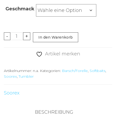
Geschmack
Soorex
-
+
In den Warenkorb
pro
Tumbler
Artikel merken
White
Pink
Artikelnummer:
n.a.
Kategorien:
Barsch/Forelle
,
Softbaits
,
Glow
Soorex
,
Tumbler
Käse
Menge
Soorex
BESCHREIBUNG