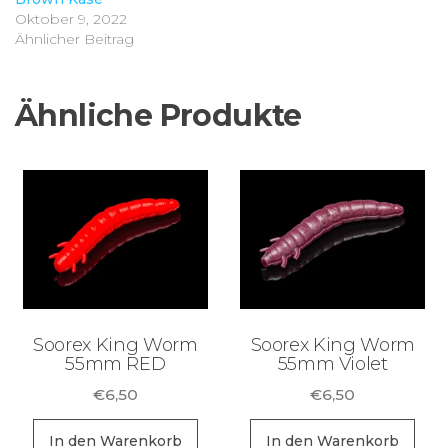
Oktober 9, 2022
Ähnlicher Beitrag
Ähnliche Produkte
Soorex King Worm
Soorex King Worm
55mm RED
55mm Violet
€
6,50
€
6,50
In den Warenkorb
In den Warenkorb