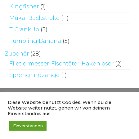
Kingfisher
(1)
Mukai Backstroke
(11)
T CrankUp
(3)
Tumbling Banana
(5)
Zubehör
(28)
Filetiermesser-Fischtöter-Hakenlöser
(2)
Sprengringzange
(1)
Diese Website benutzt Cookies. Wenn du die
Website weiter nutzt, gehen wir von deinem
Einverständnis aus.
Stolz präsentiert von
WordPress
|
Theme:
Einverstanden
Envo Online Store