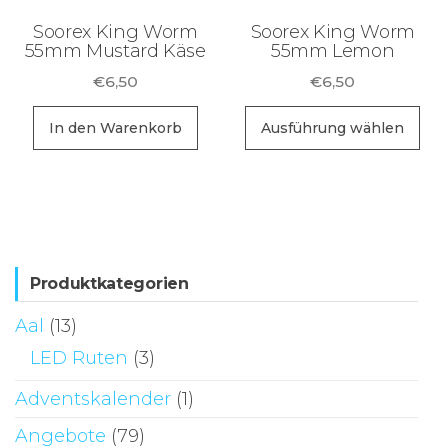
de
Produktseite
Soorex King Worm
Soorex King Worm
Pr
55mm Mustard Käse
55mm Lemon
gewählt
ge
werden
€
6,50
€
6,50
we
Di
In den Warenkorb
Ausführung wählen
Pr
wei
me
Va
auf
Di
Produktkategorien
Op
Aal
(13)
kö
LED Ruten
(3)
au
de
Adventskalender
(1)
Pr
Angebote
(79)