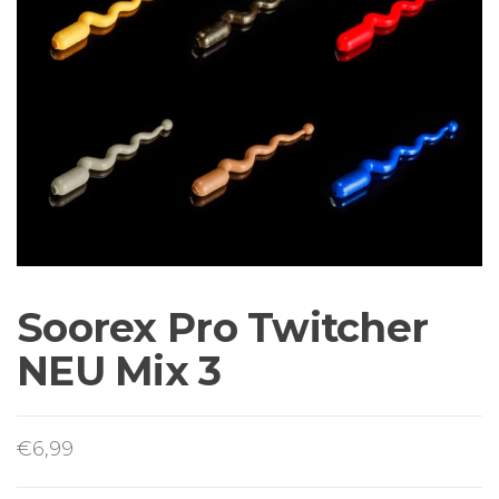
Sortiment Ruten,
Rollen und
Schnüre sowie
Zubehör für das
Brandungsangeln.
Soorex Pro Twitcher
NEU Mix 3
€
6,99