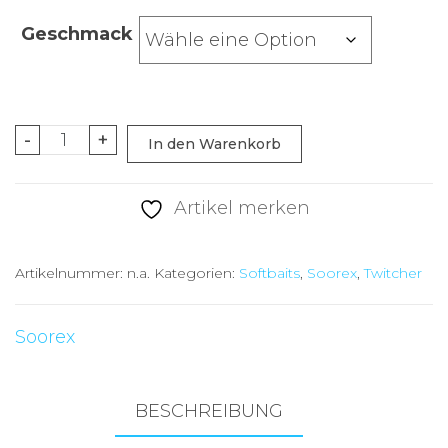
Geschmack
Soorex
-
+
In den Warenkorb
Pro
Twitcher
Artikel merken
NEU
Mix
Artikelnummer:
n.a.
Kategorien:
Softbaits
,
Soorex
,
Twitcher
3
Menge
Soorex
BESCHREIBUNG