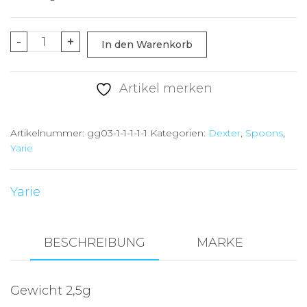
Yarie
-
+
In den Warenkorb
Dexter
2,5g-
Artikel merken
WTF
3
Artikelnummer:
gg03-1-1-1-1-1
Kategorien:
Dexter
,
Spoons
,
Limited
Yarie
Menge
Yarie
BESCHREIBUNG
MARKE
Gewicht 2,5g