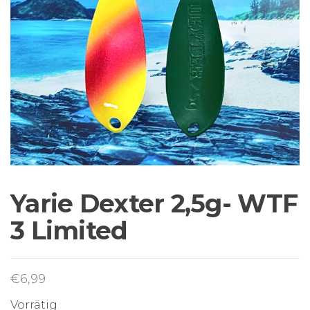
Sortiment Ruten,
Rollen und
Schnüre sowie
Zubehör für das
Brandungsangeln.
Yarie Dexter 2,5g- WTF
3 Limited
€
6,99
Vorrätig