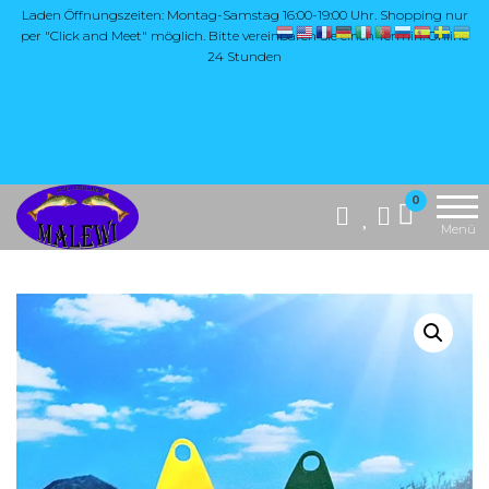
Zum
Laden Öffnungszeiten: Montag-Samstag 16:00-19:00 Uhr. Shopping nur
per "Click and Meet" möglich. Bitte vereinbaren Sie einen Termin. Online
Inhalt
24 Stunden
springen
Die Website
MALEWI
0
"Malewi Shop"
Anglerglück
Menü
bietet eine breite
Auswahl an
Angelzubehör,
insbesondere
hochwertige
Produkte aus
Japan, wie Yarie,
Antem Dohna,
Mukai und Soorex
Pro Softbaits.
Zusätzlich
umfasst das