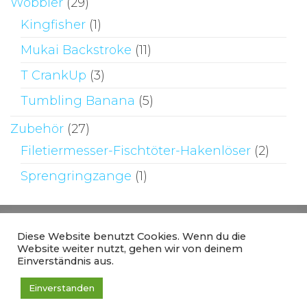
Wobbler
(29)
Kingfisher
(1)
Mukai Backstroke
(11)
T CrankUp
(3)
Tumbling Banana
(5)
Zubehör
(27)
Filetiermesser-Fischtöter-Hakenlöser
(2)
Sprengringzange
(1)
Diese Website benutzt Cookies. Wenn du die
Website weiter nutzt, gehen wir von deinem
Einverständnis aus.
Stolz präsentiert von
WordPress
|
Theme:
Einverstanden
Envo Online Store